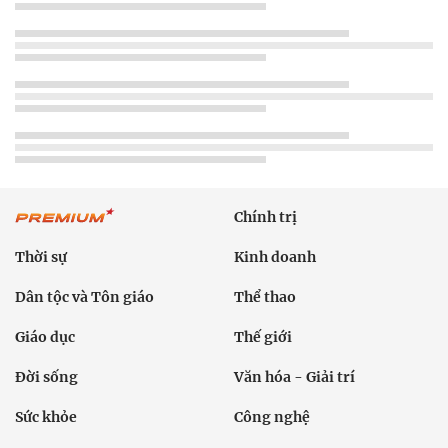
Chính trị
Thời sự
Kinh doanh
Dân tộc và Tôn giáo
Thể thao
Giáo dục
Thế giới
Đời sống
Văn hóa - Giải trí
Sức khỏe
Công nghệ