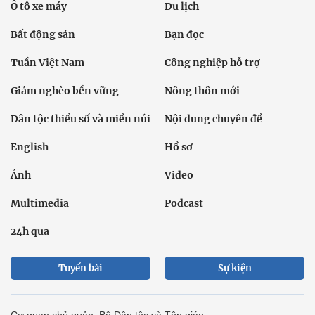
Ô tô xe máy
Du lịch
Bất động sản
Bạn đọc
Tuần Việt Nam
Công nghiệp hỗ trợ
Giảm nghèo bền vững
Nông thôn mới
Dân tộc thiểu số và miền núi
Nội dung chuyên đề
English
Hồ sơ
Ảnh
Video
Multimedia
Podcast
24h qua
Tuyến bài
Sự kiện
Cơ quan chủ quản: Bộ Dân tộc và Tôn giáo