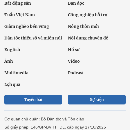
Bất động sản
Bạn đọc
Tuần Việt Nam
Công nghiệp hỗ trợ
Giảm nghèo bền vững
Nông thôn mới
Dân tộc thiểu số và miền núi
Nội dung chuyên đề
English
Hồ sơ
Ảnh
Video
Multimedia
Podcast
24h qua
Tuyến bài
Sự kiện
Cơ quan chủ quản: Bộ Dân tộc và Tôn giáo
Số giấy phép: 146/GP-BVHTTDL, cấp ngày 17/10/2025