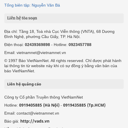
Tổng biên tập: Nguyễn Văn Bá
Liên hệ tòa soạn
Địa chỉ: Tầng 18, Toà nhà Cục Viễn thông (VNTA), 68 Dương
Đình Nghệ, phường Cầu Giấy, TP. Hà Nội.
Điện thoại:
02439369898
- Hotline:
0923457788
Email: vietnamnet@vietnamnet.vn
© 1997 Báo VietNamNet. All rights reserved. Chỉ được phát hành
lại thông tin từ website này khi có sự đồng ý bằng văn bản của
báo VietNamNet.
Liên hệ quảng cáo
Công ty Cổ phần Truyền thông VietNamNet
0919405885 (Hà Nội)
0919435885 (Tp.HCM)
Hotline:
-
Email: contact@vietnamnet.vn
http://vads.vn
Báo giá: