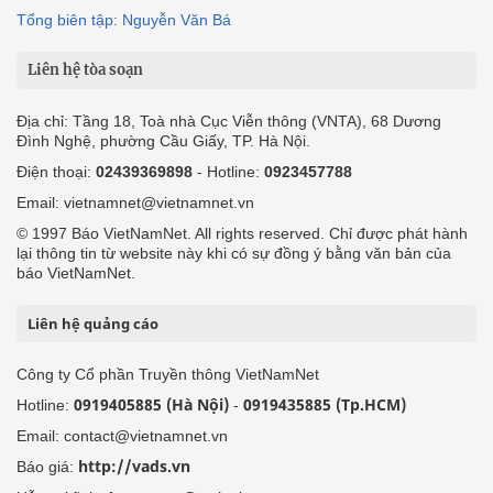
Tổng biên tập: Nguyễn Văn Bá
Liên hệ tòa soạn
Địa chỉ: Tầng 18, Toà nhà Cục Viễn thông (VNTA), 68 Dương
Đình Nghệ, phường Cầu Giấy, TP. Hà Nội.
Điện thoại:
02439369898
- Hotline:
0923457788
Email: vietnamnet@vietnamnet.vn
© 1997 Báo VietNamNet. All rights reserved. Chỉ được phát hành
lại thông tin từ website này khi có sự đồng ý bằng văn bản của
báo VietNamNet.
Liên hệ quảng cáo
Công ty Cổ phần Truyền thông VietNamNet
0919405885 (Hà Nội)
0919435885 (Tp.HCM)
Hotline:
-
Email: contact@vietnamnet.vn
http://vads.vn
Báo giá: