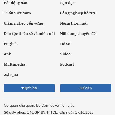
Bất động sản
Bạn đọc
Tuần Việt Nam
Công nghiệp hỗ trợ
Giảm nghèo bền vững
Nông thôn mới
Dân tộc thiểu số và miền núi
Nội dung chuyên đề
English
Hồ sơ
Ảnh
Video
Multimedia
Podcast
24h qua
Tuyến bài
Sự kiện
Cơ quan chủ quản: Bộ Dân tộc và Tôn giáo
Số giấy phép: 146/GP-BVHTTDL, cấp ngày 17/10/2025