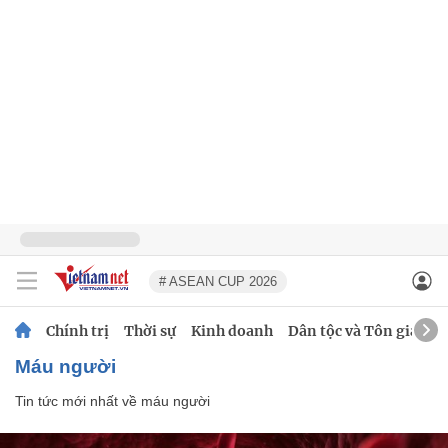
# ASEAN CUP 2026
Chính trị
Thời sự
Kinh doanh
Dân tộc và Tôn giáo
máu người
Tin tức mới nhất về
máu người