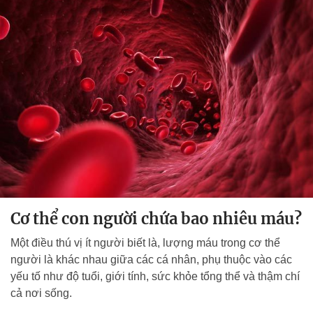
Cơ thể con người chứa bao nhiêu máu?
Một điều thú vị ít người biết là, lượng máu trong cơ thể
người là khác nhau giữa các cá nhân, phụ thuộc vào các
yếu tố như độ tuổi, giới tính, sức khỏe tổng thể và thậm chí
cả nơi sống.