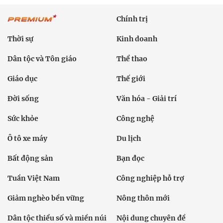
Chính trị
Thời sự
Kinh doanh
Dân tộc và Tôn giáo
Thể thao
Giáo dục
Thế giới
Đời sống
Văn hóa - Giải trí
Sức khỏe
Công nghệ
Ô tô xe máy
Du lịch
Bất động sản
Bạn đọc
Tuần Việt Nam
Công nghiệp hỗ trợ
Giảm nghèo bền vững
Nông thôn mới
Dân tộc thiểu số và miền núi
Nội dung chuyên đề