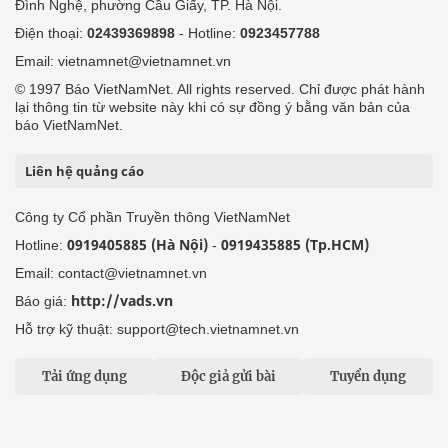
Đình Nghệ, phường Cầu Giấy, TP. Hà Nội.
Điện thoại:
02439369898
- Hotline:
0923457788
Email: vietnamnet@vietnamnet.vn
© 1997 Báo VietNamNet. All rights reserved. Chỉ được phát hành
lại thông tin từ website này khi có sự đồng ý bằng văn bản của
báo VietNamNet.
Liên hệ quảng cáo
Công ty Cổ phần Truyền thông VietNamNet
0919405885 (Hà Nội)
0919435885 (Tp.HCM)
Hotline:
-
Email: contact@vietnamnet.vn
http://vads.vn
Báo giá:
Hỗ trợ kỹ thuật: support@tech.vietnamnet.vn
Tải ứng dụng
Độc giả gửi bài
Tuyển dụng