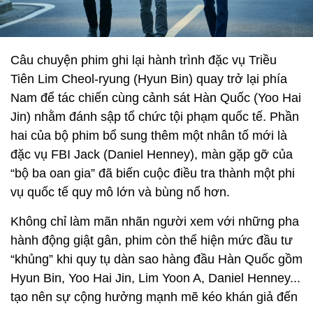
Câu chuyện phim ghi lại hành trình đặc vụ Triều
Tiên Lim Cheol-ryung (Hyun Bin) quay trở lại phía
Nam để tác chiến cùng cảnh sát Hàn Quốc (Yoo Hai
Jin) nhằm đánh sập tổ chức tội phạm quốc tế. Phần
hai của bộ phim bổ sung thêm một nhân tố mới là
đặc vụ FBI Jack (Daniel Henney), màn gặp gỡ của
“bộ ba oan gia” đã biến cuộc điều tra thành một phi
vụ quốc tế quy mô lớn và bùng nổ hơn.
Không chỉ làm mãn nhãn người xem với những pha
hành động giật gân, phim còn thể hiện mức đầu tư
“khủng” khi quy tụ dàn sao hàng đầu Hàn Quốc gồm
Hyun Bin, Yoo Hai Jin, Lim Yoon A, Daniel Henney...
tạo nên sự cộng hưởng mạnh mẽ kéo khán giả đến