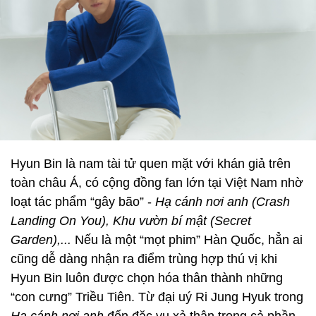
Hyun Bin là nam tài tử quen mặt với khán giả trên
toàn châu Á, có cộng đồng fan lớn tại Việt Nam nhờ
loạt tác phẩm “gây bão” -
Hạ cánh nơi anh (Crash
Landing On You), Khu vườn bí mật (Secret
Garden),...
Nếu là một “mọt phim” Hàn Quốc, hẳn ai
cũng dễ dàng nhận ra điểm trùng hợp thú vị khi
Hyun Bin luôn được chọn hóa thân thành những
“con cưng” Triều Tiên. Từ đại uý Ri Jung Hyuk trong
Hạ cánh nơi anh
đến đặc vụ xả thân trong cả phần