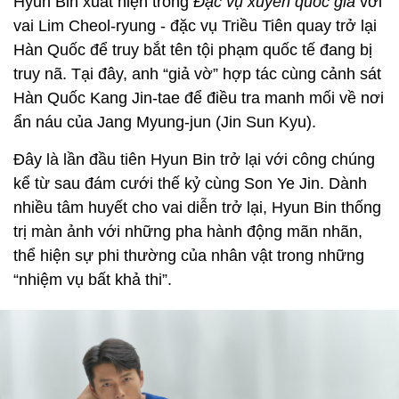
Hyun Bin xuất hiện trong
Đặc vụ xuyên quốc gia
với
vai Lim Cheol-ryung - đặc vụ Triều Tiên quay trở lại
Hàn Quốc để truy bắt tên tội phạm quốc tế đang bị
truy nã. Tại đây, anh “giả vờ” hợp tác cùng cảnh sát
Hàn Quốc Kang Jin-tae để điều tra manh mối về nơi
ẩn náu của Jang Myung-jun (Jin Sun Kyu).
Đây là lần đầu tiên Hyun Bin trở lại với công chúng
kể từ sau đám cưới thế kỷ cùng Son Ye Jin. Dành
nhiều tâm huyết cho vai diễn trở lại, Hyun Bin thống
trị màn ảnh với những pha hành động mãn nhãn,
thể hiện sự phi thường của nhân vật trong những
“nhiệm vụ bất khả thi”.