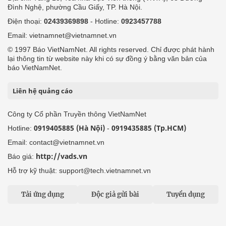
Đình Nghệ, phường Cầu Giấy, TP. Hà Nội.
Điện thoại:
02439369898
- Hotline:
0923457788
Email: vietnamnet@vietnamnet.vn
© 1997 Báo VietNamNet. All rights reserved. Chỉ được phát hành
lại thông tin từ website này khi có sự đồng ý bằng văn bản của
báo VietNamNet.
Liên hệ quảng cáo
Công ty Cổ phần Truyền thông VietNamNet
0919405885 (Hà Nội)
0919435885 (Tp.HCM)
Hotline:
-
Email: contact@vietnamnet.vn
http://vads.vn
Báo giá:
Hỗ trợ kỹ thuật: support@tech.vietnamnet.vn
Tải ứng dụng
Độc giả gửi bài
Tuyển dụng