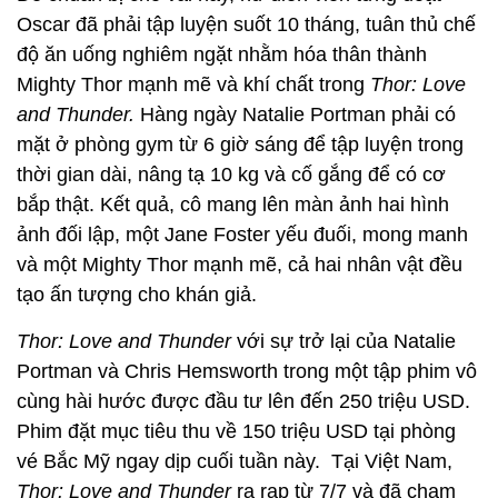
Oscar đã phải tập luyện suốt 10 tháng, tuân thủ chế
độ ăn uống nghiêm ngặt nhằm hóa thân thành
Mighty Thor mạnh mẽ và khí chất trong
Thor: Love
and Thunder.
Hàng ngày Natalie Portman phải có
mặt ở phòng gym từ 6 giờ sáng để tập luyện trong
thời gian dài, nâng tạ 10 kg và cố gắng để có cơ
bắp thật. Kết quả, cô mang lên màn ảnh hai hình
ảnh đối lập, một Jane Foster yếu đuối, mong manh
và một Mighty Thor mạnh mẽ, cả hai nhân vật đều
tạo ấn tượng cho khán giả.
Thor: Love and Thunder
với sự trở lại của Natalie
Portman và Chris Hemsworth trong một tập phim vô
cùng hài hước được đầu tư lên đến 250 triệu USD.
Phim đặt mục tiêu thu về 150 triệu USD tại phòng
vé Bắc Mỹ ngay dịp cuối tuần này. Tại Việt Nam,
Thor: Love and Thunder
ra rạp từ 7/7 và đã chạm