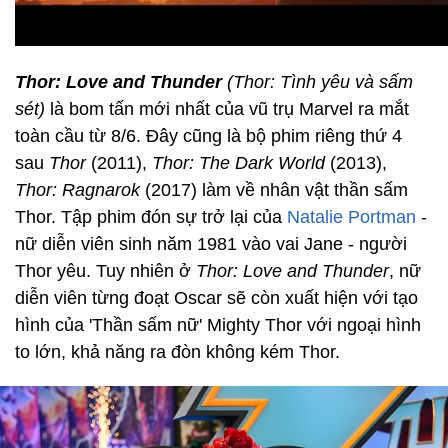
Thor: Love and Thunder
(Thor: Tình yêu và sấm
sét)
là bom tấn mới nhất của vũ trụ Marvel ra mắt
toàn cầu từ 8/6. Đây cũng là bộ phim riêng thứ 4
sau
Thor
(2011),
Thor: The Dark World
(2013),
Thor: Ragnarok
(2017) làm về nhân vật thần sấm
Thor. Tập phim đón sự trở lại của
Natalie Portman
-
nữ diễn viên sinh năm 1981 vào vai Jane - người
Thor yêu. Tuy nhiên ở
Thor: Love and Thunder
, nữ
diễn viên từng đoạt Oscar sẽ còn xuất hiện với tạo
hình của 'Thần sấm nữ' Mighty Thor với ngoại hình
to lớn, khả năng ra đòn không kém Thor.