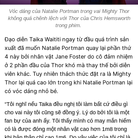
Vóc dáng của Natalie Portman trong vai Mighty Thor
không quá chênh lệch với Thor của Chris Hemsworth
trong phim.
Đạo diễn Taika Waititi ngay từ đầu quá trình sản
xuất đã muốn Natalie Portman quay lại phần thứ
4 này bởi nhân vật Jane Foster do cô đảm nhiệm
ở 2 phần đầu của Thor khó mà thay thế bởi diễn
viên khác. Tuy nhiên thách thức đặt ra là Mighty
Thor lại quá cao lớn trong khi Natalie Portman lại
có vóc dáng nhỏ bé.
“Tôi nghĩ nếu Taika đều nghị tôi làm bất cứ điều gì
cho vai này tôi cũng sẽ đồng ý. Lý do bởi tôi là một
fan bự của anh ấy. Tôi thấy mình có may mắn hiếm
có là được đóng một nhân vật cao hơn 1m8 trong
khi bản thân chỉ cao 1m6. Do vậy việc của tôi chỉ là