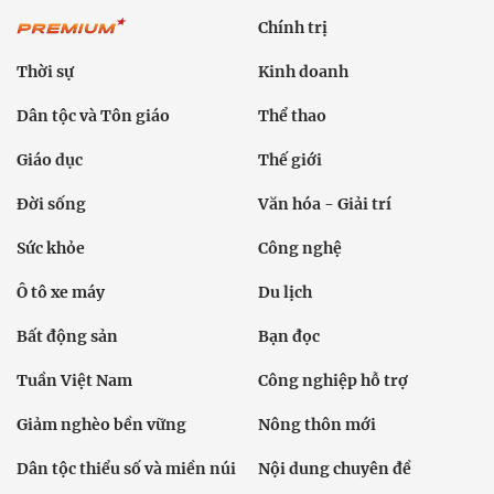
Chính trị
Thời sự
Kinh doanh
Dân tộc và Tôn giáo
Thể thao
Giáo dục
Thế giới
Đời sống
Văn hóa - Giải trí
Sức khỏe
Công nghệ
Ô tô xe máy
Du lịch
Bất động sản
Bạn đọc
Tuần Việt Nam
Công nghiệp hỗ trợ
Giảm nghèo bền vững
Nông thôn mới
Dân tộc thiểu số và miền núi
Nội dung chuyên đề