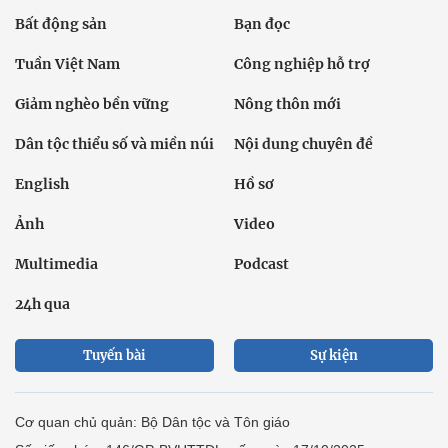
Bất động sản
Bạn đọc
Tuần Việt Nam
Công nghiệp hỗ trợ
Giảm nghèo bền vững
Nông thôn mới
Dân tộc thiểu số và miền núi
Nội dung chuyên đề
English
Hồ sơ
Ảnh
Video
Multimedia
Podcast
24h qua
Tuyến bài
Sự kiện
Cơ quan chủ quản: Bộ Dân tộc và Tôn giáo