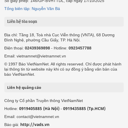
Số giấy phép: 146/GP-BVHTTDL, cấp ngày 17/10/2025
Tổng biên tập: Nguyễn Văn Bá
Liên hệ tòa soạn
Địa chỉ: Tầng 18, Toà nhà Cục Viễn thông (VNTA), 68 Dương
Đình Nghệ, phường Cầu Giấy, TP. Hà Nội.
Điện thoại:
02439369898
- Hotline:
0923457788
Email: vietnamnet@vietnamnet.vn
© 1997 Báo VietNamNet. All rights reserved. Chỉ được phát hành
lại thông tin từ website này khi có sự đồng ý bằng văn bản của
báo VietNamNet.
Liên hệ quảng cáo
Công ty Cổ phần Truyền thông VietNamNet
0919405885 (Hà Nội)
0919435885 (Tp.HCM)
Hotline:
-
Email: contact@vietnamnet.vn
http://vads.vn
Báo giá: