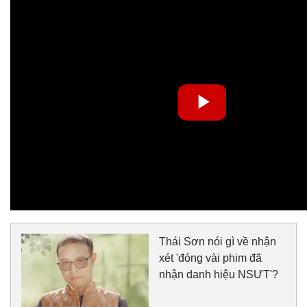
Thái Sơn nói gì về nhận
xét 'đóng vài phim đã
nhận danh hiệu NSƯT'?