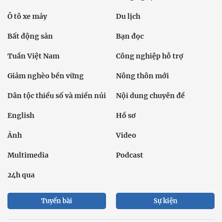
Ô tô xe máy
Du lịch
Bất động sản
Bạn đọc
Tuần Việt Nam
Công nghiệp hỗ trợ
Giảm nghèo bền vững
Nông thôn mới
Dân tộc thiểu số và miền núi
Nội dung chuyên đề
English
Hồ sơ
Ảnh
Video
Multimedia
Podcast
24h qua
Tuyến bài
Sự kiện