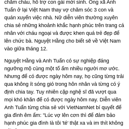
chăm cháu, hỗ trợ con gái mới sinh. Ông xã Anh
Tuấn ở lại Việt Nam thay vợ chăm sóc 3 con và
quán xuyến việc nhà. Nữ diễn viên thường xuyên
chia sẻ những khoảnh khắc hạnh phúc trên trang cá
nhân với cháu ngoại và được khen quá trẻ đẹp để
lên chức bà. Nguyệt Hằng cho biết sẽ về Việt Nam
vào giữa tháng 12.
Nguyệt Hằng và Anh Tuấn có sự nghiệp đáng
ngưỡng mộ cùng một tổ ấm nhiều người mơ ước.
Nhưng để có được ngày hôm nay, họ cũng từng trải
qua không ít sóng gió trong hôn nhân và từng có ý
định chia tay. Tuy nhiên cặp nghệ sĩ đã vượt qua
mọi khó khăn để có được ngày hôm nay. Diễn viên
Anh Tuấn từng chia sẻ với VietNamNet bí quyết để
gia đình êm ấm: "Lúc vợ lên cơn thì để đảm bảo
hạnh phúc gia đình là tôi 'té' thật xa và im thít không