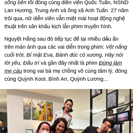
sống bên tôi
đóng cùng diễn viên Quốc Tuấn, NSND
Lan Hương, Trung Anh và ông xã Anh Tuấn. 27 năm
trôi qua, nữ diễn viên vẫn miệt mài hoạt động nghệ
thuật trên sân khấu kịch lẫn phim truyền hình.
Nguyệt Hằng sau đó tiếp tục để lại nhiều d
ấ
u ấn
trên màn ảnh qua các vai diễn trong phim:
Vệt nắng
cuối trời, Bí mật Eva, Bánh đúc có xương, Hãy nói
lời yêu, Đấu trí
và gần đây nhất là phim
Đừng làm
mẹ cáu
trong vai bà mẹ chồng vô cùng tâm lý, đóng
cùng Quỳnh Kool, Bình An, Quỳnh Lương...