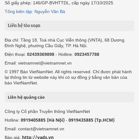
Số giấy phép: 146/GP-BVHTTDL, cấp ngày 17/10/2025
Tổng biên tập: Nguyễn Văn Bá
Liên hệ tòa soạn
Địa chỉ: Tầng 18, Toà nhà Cục Viễn thông (VNTA), 68 Dương
Đình Nghệ, phường Cầu Giấy, TP. Hà Nội.
Điện thoại:
02439369898
- Hotline:
0923457788
Email: vietnamnet@vietnamnet.vn
© 1997 Báo VietNamNet. All rights reserved. Chỉ được phát hành
lại thông tin từ website này khi có sự đồng ý bằng văn bản của
báo VietNamNet.
Liên hệ quảng cáo
Công ty Cổ phần Truyền thông VietNamNet
0919405885 (Hà Nội)
0919435885 (Tp.HCM)
Hotline:
-
Email: contact@vietnamnet.vn
http://vads.vn
Báo giá: