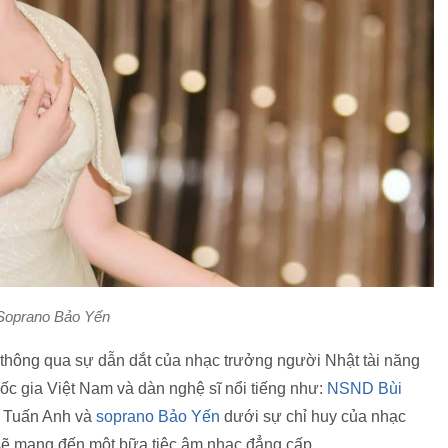
Soprano Bảo Yến
 thông qua sự dẫn dắt của nhạc trưởng người Nhật tài năng
c gia Việt Nam và dàn nghệ sĩ nổi tiếng như:
NSND Bùi
 Tuấn Anh và
soprano Bảo Yến
dưới sự chỉ huy của nhạc
sẽ mang đến một bữa tiệc âm nhạc đẳng cấp.