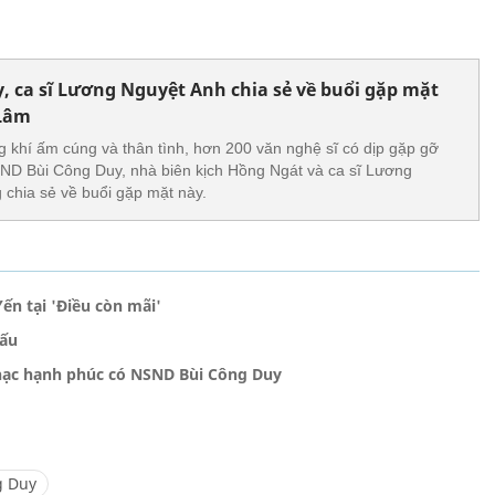
 ca sĩ Lương Nguyệt Anh chia sẻ về buổi gặp mặt
 Lâm
g khí ấm cúng và thân tình, hơn 200 văn nghệ sĩ có dịp gặp gỡ
ND Bùi Công Duy, nhà biên kịch Hồng Ngát và ca sĩ Lương
chia sẻ về buổi gặp mặt này.
ến tại 'Điều còn mãi'
hấu
hạc hạnh phúc có NSND Bùi Công Duy
g Duy