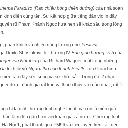
inema Paradiso (Rạp chiếu bóng thiên đường)
của nhà soạn
 kinh điển cùng tên. Sự kết hợp giữa tiếng đàn violin đầy
 quyến rũ Phạm Khánh Ngọc hứa hẹn sẽ khắc sâu trong lòng
n.
g, phấn khích và nhiều năng lượng như
Festival
Nga Dmitri Shostakovich, chương IV
Bản giao hưởng số 5
của
singer von Nürnberg
của Richard Wagner, một trong những
 fa
trích từ vở
Người thợ cạo thành Seville
của Gioachino
m mới tràn đầy sức sống và sự khởi sắc. Trong đó, 2 nhạc
er được đánh giá rất khó và thách thức với dàn nhạc, rất ít
ng chỉ là một chương trình nghệ thuật mà còn là món quà
ạc hàn lâm đến gần hơn với khán giả cả nước. Chương trình
h Hà Nội 1, phát thanh qua FM96 và trực tuyến trên các nền