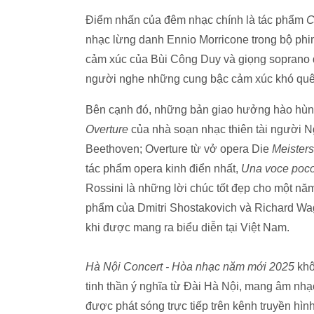
Điểm nhấn của đêm nhạc chính là tác phẩm
C
nhạc lừng danh Ennio Morricone trong bộ phim
cảm xúc của Bùi Công Duy và giọng soprano
người nghe những cung bậc cảm xúc khó quê
Bên cạnh đó, những bản giao hưởng hào hùn
Overture
của nhà soạn nhạc thiên tài người 
Beethoven; Overture từ vở opera Die
Meister
tác phẩm opera kinh điển nhất,
Una voce poco
Rossini là những lời chúc tốt đẹp cho một nă
phẩm của Dmitri Shostakovich và Richard Wagn
khi được mang ra biểu diễn tại Việt Nam.
Hà Nội Concert - Hòa nhạc năm mới 2025
khô
tinh thần ý nghĩa từ Đài Hà Nội, mang âm nh
được phát sóng trực tiếp trên kênh truyền hìn