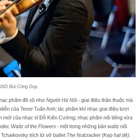
ND Bùi Công Duy.
nhạc phẩm đồ sộ như
Người Hà Nội
- giai điệu thân thuộc mà
iễn của Tenor Tuấn Anh; tác phẩm khí nhạc giai điệu tươi
m mới
của nhạc sĩ Đỗ Kiên Cường; nhạc phẩm nổi tiếng vừa
nder, Waltz of the Flowers
- một trong những bản waltz nổi
 Tchaikovsky trích từ vở ballet
The Nutcracker (Kẹp hạt dẻ)
.