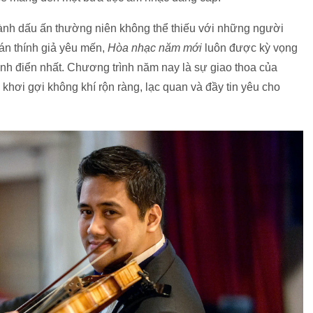
hành dấu ấn thường niên không thể thiếu với những người
án thính giả yêu mến,
Hòa nhạc năm mới
luôn được kỳ vọng
nh điển nhất. Chương trình năm nay là sự giao thoa của
khơi gợi không khí rộn ràng, lạc quan và đầy tin yêu cho