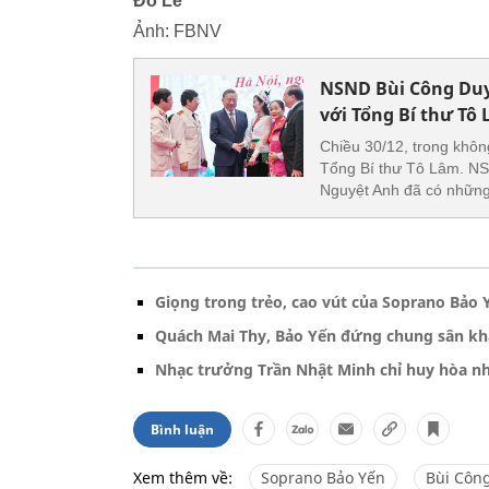
Đỗ Lê
Ảnh: FBNV
NSND Bùi Công Duy,
với Tổng Bí thư Tô
Chiều 30/12, trong khôn
Tổng Bí thư Tô Lâm. NS
Nguyệt Anh đã có những 
Giọng trong trẻo, cao vút của Soprano Bảo Y
Quách Mai Thy, Bảo Yến đứng chung sân k
Nhạc trưởng Trần Nhật Minh chỉ huy hòa n
Bình luận
Xem thêm về:
Soprano Bảo Yến
Bùi Côn