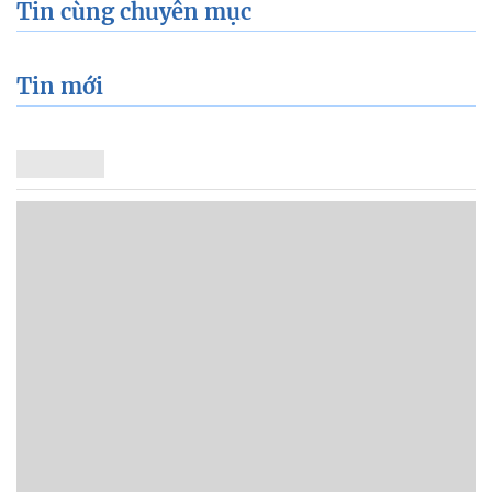
Tin cùng chuyên mục
Tin mới