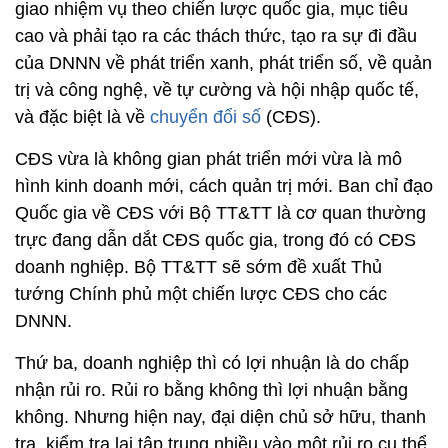
giao nhiệm vụ theo chiến lược quốc gia, mục tiêu
cao và phải tạo ra các thách thức, tạo ra sự đi đầu
của DNNN về phát triển xanh, phát triển số, về quản
trị và công nghệ, về tự cường và hội nhập quốc tế,
và đặc biệt là về
chuyển đổi số
(CĐS).
CĐS vừa là không gian phát triển mới vừa là mô
hình kinh doanh mới, cách quản trị mới. Ban chỉ đạo
Quốc gia về CĐS với Bộ TT&TT là cơ quan thường
trực đang dẫn dắt CĐS quốc gia, trong đó có CĐS
doanh nghiệp. Bộ TT&TT sẽ sớm đề xuất Thủ
tướng Chính phủ một chiến lược CĐS cho các
DNNN.
Thứ ba, doanh nghiệp thì có lợi nhuận là do chấp
nhận rủi ro. Rủi ro bằng không thì lợi nhuận bằng
không. Nhưng hiện nay, đại diện chủ sở hữu, thanh
tra, kiểm tra lại tập trung nhiều vào một rủi ro cụ thể.