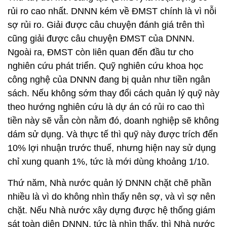
rủi ro cao nhất. DNNN kém về ĐMST chính là vì nỗi
sợ rủi ro. Giải được câu chuyện đánh giá trên thì
cũng giải được câu chuyện ĐMST của DNNN.
Ngoài ra, ĐMST còn liên quan đến đầu tư cho
nghiên cứu phát triển. Quỹ nghiên cứu khoa học
công nghệ của DNNN đang bị quản như tiền ngân
sách. Nếu không sớm thay đổi cách quản lý quỹ này
theo hướng nghiên cứu là dự án có rủi ro cao thì
tiền này sẽ vẫn còn nằm đó, doanh nghiệp sẽ không
dám sử dụng. Và thực tế thì quỹ này được trích đến
10% lợi nhuận trước thuế, nhưng hiện nay sử dụng
chỉ xung quanh 1%, tức là mới dùng khoảng 1/10.
Thứ năm, Nhà nước quản lý DNNN chặt chẽ phần
nhiều là vì do không nhìn thấy nên sợ, và vì sợ nên
chặt. Nếu Nhà nước xây dựng được hệ thống giám
sát toàn diện DNNN, tức là nhìn thấy, thì Nhà nước