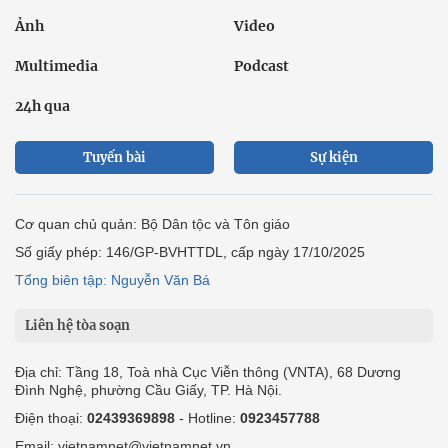
Ảnh
Video
Multimedia
Podcast
24h qua
Tuyến bài
Sự kiện
Cơ quan chủ quản: Bộ Dân tộc và Tôn giáo
Số giấy phép: 146/GP-BVHTTDL, cấp ngày 17/10/2025
Tổng biên tập: Nguyễn Văn Bá
Liên hệ tòa soạn
Địa chỉ: Tầng 18, Toà nhà Cục Viễn thông (VNTA), 68 Dương
Đình Nghệ, phường Cầu Giấy, TP. Hà Nội.
Điện thoại:
02439369898
- Hotline:
0923457788
Email: vietnamnet@vietnamnet.vn