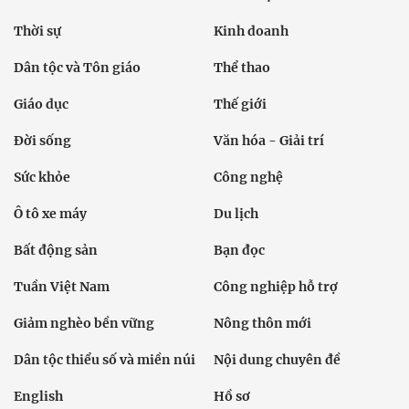
Thời sự
Kinh doanh
Dân tộc và Tôn giáo
Thể thao
Giáo dục
Thế giới
Đời sống
Văn hóa - Giải trí
Sức khỏe
Công nghệ
Ô tô xe máy
Du lịch
Bất động sản
Bạn đọc
Tuần Việt Nam
Công nghiệp hỗ trợ
Giảm nghèo bền vững
Nông thôn mới
Dân tộc thiểu số và miền núi
Nội dung chuyên đề
English
Hồ sơ