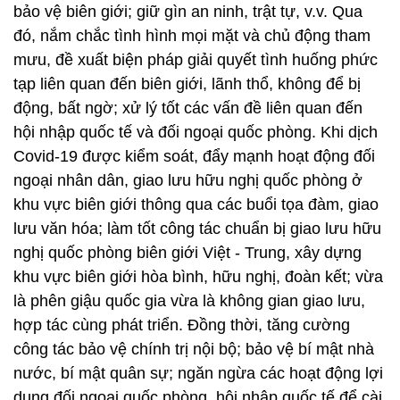
bảo vệ biên giới; giữ gìn an ninh, trật tự, v.v. Qua
đó, nắm chắc tình hình mọi mặt và chủ động tham
mưu, đề xuất biện pháp giải quyết tình huống phức
tạp liên quan đến biên giới, lãnh thổ, không để bị
động, bất ngờ; xử lý tốt các vấn đề liên quan đến
hội nhập quốc tế và đối ngoại quốc phòng. Khi dịch
Covid-19 được kiểm soát, đẩy mạnh hoạt động đối
ngoại nhân dân, giao lưu hữu nghị quốc phòng ở
khu vực biên giới thông qua các buổi tọa đàm, giao
lưu văn hóa; làm tốt công tác chuẩn bị giao lưu hữu
nghị quốc phòng biên giới Việt - Trung, xây dựng
khu vực biên giới hòa bình, hữu nghị, đoàn kết; vừa
là phên giậu quốc gia vừa là không gian giao lưu,
hợp tác cùng phát triển. Đồng thời, tăng cường
công tác bảo vệ chính trị nội bộ; bảo vệ bí mật nhà
nước, bí mật quân sự; ngăn ngừa các hoạt động lợi
dụng đối ngoại quốc phòng, hội nhập quốc tế để cài