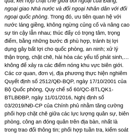
quả
;
kết hợp chặt chẽ giữa đối ngoại của Đảng,
ngoại giao Nhà nước và đối ngoại Nhân dân với đối
ngoại quốc phòng
. Trong đó, ưu tiên quan hệ với
nước láng giềng, không ngừng củng cố và nâng cao
sự tin cậy lẫn nhau; thúc đẩy có trọng tâm, trọng
điểm, bằng những bước đi phù hợp, tránh bị lợi
dụng gây bất lợi cho quốc phòng, an ninh; xử lý
thận trọng, chặt chẽ, hài hòa các yếu tố phát sinh,…
không để xảy ra các điểm nóng khu vực biên giới.
Các cơ quan, đơn vị, địa phương thực hiện nghiêm
Quyết định số 2512/QĐ-BQP, ngày 17/10/2001 của
Bộ Quốc phòng, Quy chế số 60/QC-BTLQK1-
BTLBĐBP, ngày 11/01/2016, Nghị định số
03/2019/NĐ-CP của Chính phủ nhằm tăng cường
phối hợp chặt chẽ giữa các lực lượng quân sự, biên
phòng, công an đóng quân trên địa bàn, nhất là
trong trao đổi thông tin; phối hợp tuần tra, kiểm soát