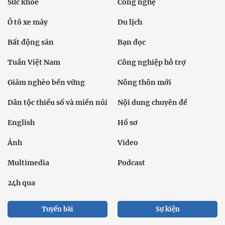
Sức khỏe
Công nghệ
Ô tô xe máy
Du lịch
Bất động sản
Bạn đọc
Tuần Việt Nam
Công nghiệp hỗ trợ
Giảm nghèo bền vững
Nông thôn mới
Dân tộc thiểu số và miền núi
Nội dung chuyên đề
English
Hồ sơ
Ảnh
Video
Multimedia
Podcast
24h qua
Tuyến bài
Sự kiện