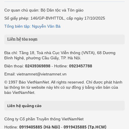
Cơ quan chủ quản: Bộ Dân tộc và Tôn giáo
Số giấy phép: 146/GP-BVHTTDL, cấp ngày 17/10/2025
Tổng biên tập: Nguyễn Văn Bá
Liên hệ tòa soạn
Địa chỉ: Tầng 18, Toà nhà Cục Viễn thông (VNTA), 68 Dương
Đình Nghệ, phường Cầu Giấy, TP. Hà Nội.
Điện thoại:
02439369898
- Hotline:
0923457788
Email: vietnamnet@vietnamnet.vn
© 1997 Báo VietNamNet. All rights reserved. Chỉ được phát hành
lại thông tin từ website này khi có sự đồng ý bằng văn bản của
báo VietNamNet.
Liên hệ quảng cáo
Công ty Cổ phần Truyền thông VietNamNet
0919405885 (Hà Nội)
0919435885 (Tp.HCM)
Hotline:
-