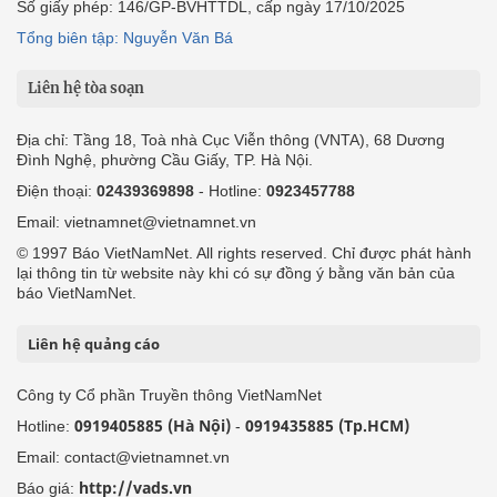
Số giấy phép: 146/GP-BVHTTDL, cấp ngày 17/10/2025
Tổng biên tập: Nguyễn Văn Bá
Liên hệ tòa soạn
Địa chỉ: Tầng 18, Toà nhà Cục Viễn thông (VNTA), 68 Dương
Đình Nghệ, phường Cầu Giấy, TP. Hà Nội.
Điện thoại:
02439369898
- Hotline:
0923457788
Email: vietnamnet@vietnamnet.vn
© 1997 Báo VietNamNet. All rights reserved. Chỉ được phát hành
lại thông tin từ website này khi có sự đồng ý bằng văn bản của
báo VietNamNet.
Liên hệ quảng cáo
Công ty Cổ phần Truyền thông VietNamNet
0919405885 (Hà Nội)
0919435885 (Tp.HCM)
Hotline:
-
Email: contact@vietnamnet.vn
http://vads.vn
Báo giá: