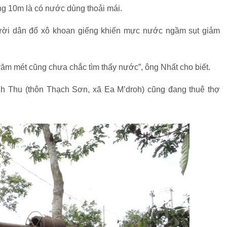
ng 10m là có nước dùng thoải mái.
gười dân đổ xô khoan giếng khiến mực nước ngầm sụt giảm
răm mét cũng chưa chắc tìm thấy nước”, ông Nhất cho biết.
h Thu (thôn Thạch Sơn, xã Ea M’droh) cũng đang thuê thợ