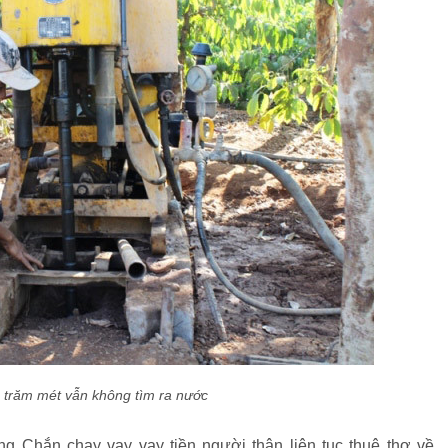
 trăm mét vẫn không tìm ra nước
g Chắn chạy vạy vay tiền người thân liên tục thuê thợ về