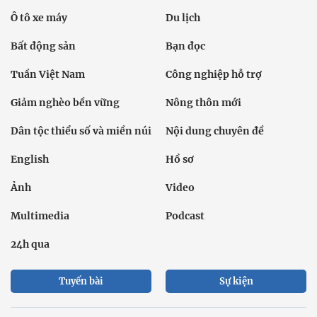
Ô tô xe máy
Du lịch
Bất động sản
Bạn đọc
Tuần Việt Nam
Công nghiệp hỗ trợ
Giảm nghèo bền vững
Nông thôn mới
Dân tộc thiểu số và miền núi
Nội dung chuyên đề
English
Hồ sơ
Ảnh
Video
Multimedia
Podcast
24h qua
Tuyến bài
Sự kiện