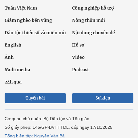
Tuần Việt Nam
Công nghiệp hỗ trợ
Giảm nghèo bền vững
Nông thôn mới
Dân tộc thiểu số và miền núi
Nội dung chuyên đề
English
Hồ sơ
Ảnh
Video
Multimedia
Podcast
24h qua
Tuyến bài
Sự kiện
Cơ quan chủ quản: Bộ Dân tộc và Tôn giáo
Số giấy phép: 146/GP-BVHTTDL, cấp ngày 17/10/2025
Tổng biên tập: Nguyễn Văn Bá