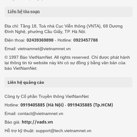
Liên hệ tòa soạn
Địa chỉ: Tầng 18, Toà nhà Cục Viễn thông (VNTA), 68 Dương
Đình Nghệ, phường Cầu Giấy, TP. Hà Nội.
Điện thoại:
02439369898
- Hotline:
0923457788
Email: vietnamnet@vietnamnet.vn
© 1997 Báo VietNamNet. All rights reserved. Chỉ được phát hành
lại thông tin từ website này khi có sự đồng ý bằng văn bản của
báo VietNamNet.
Liên hệ quảng cáo
Công ty Cổ phần Truyền thông VietNamNet
0919405885 (Hà Nội)
0919435885 (Tp.HCM)
Hotline:
-
Email: contact@vietnamnet.vn
http://vads.vn
Báo giá:
Hỗ trợ kỹ thuật: support@tech.vietnamnet.vn