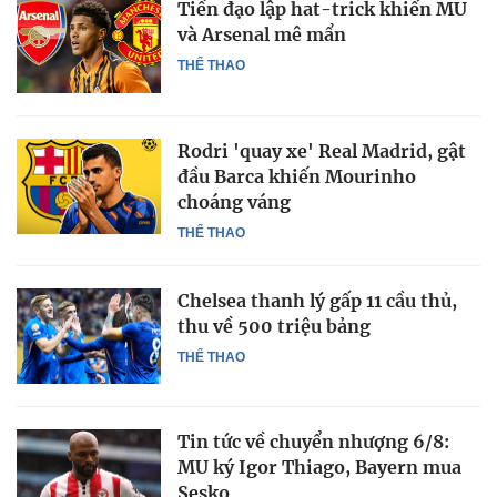
Tiền đạo lập hat-trick khiến MU
và Arsenal mê mẩn
THỂ THAO
Rodri 'quay xe' Real Madrid, gật
đầu Barca khiến Mourinho
choáng váng
THỂ THAO
Chelsea thanh lý gấp 11 cầu thủ,
thu về 500 triệu bảng
THỂ THAO
Tin tức về chuyển nhượng 6/8:
MU ký Igor Thiago, Bayern mua
Sesko