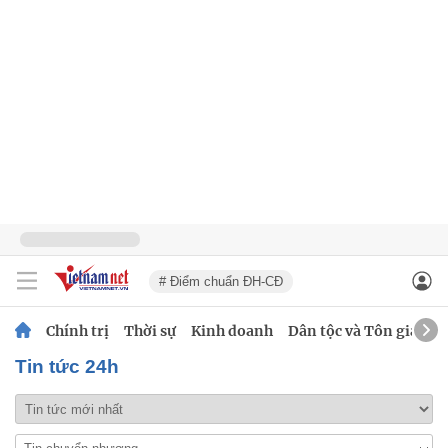
# Điểm chuẩn ĐH-CĐ
Chính trị
Thời sự
Kinh doanh
Dân tộc và Tôn giáo
Tin tức 24h