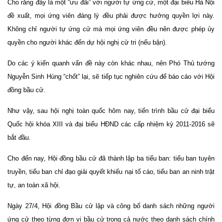
Cho rằng đây là một “ưu đãi” với người tự ứng cử, một đại biểu Hà Nội
đề xuất, mọi ứng viên đáng lý đều phải được hưởng quyền lợi này.
Không chỉ người tự ứng cử mà mọi ứng viên đều nên được phép ủy
quyền cho người khác đến dự hội nghị cử tri (nếu bận).
Do các ý kiến quanh vấn đề này còn khác nhau, nên Phó Thủ tướng
Nguyễn Sinh Hùng “chốt” lại, sẽ tiếp tục nghiên cứu để báo cáo với Hội
đồng bầu cử.
Như vậy, sau hội nghị toàn quốc hôm nay, tiến trình bầu cử đại biểu
Quốc hội khóa XIII và đại biểu HĐND các cấp nhiệm kỳ 2011-2016 sẽ
bắt đầu.
Cho đến nay, Hội đồng bầu cử đã thành lập ba tiểu ban: tiểu ban tuyên
truyền, tiểu ban chỉ đạo giải quyết khiếu nại tố cáo, tiểu ban an ninh trật
tự, an toàn xã hội.
Ngày 27/4, Hội đồng Bầu cử lập và công bố danh sách những người
ứng cử theo từng đơn vị bầu cử trong cả nước theo danh sách chính