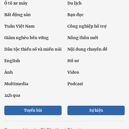
Ô tô xe máy
Du lịch
Bất động sản
Bạn đọc
Tuần Việt Nam
Công nghiệp hỗ trợ
Giảm nghèo bền vững
Nông thôn mới
Dân tộc thiểu số và miền núi
Nội dung chuyên đề
English
Hồ sơ
Ảnh
Video
Multimedia
Podcast
24h qua
Tuyến bài
Sự kiện