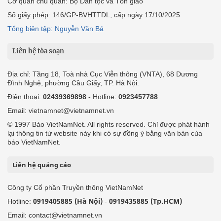
Cơ quan chủ quản: Bộ Dân tộc và Tôn giáo
Số giấy phép: 146/GP-BVHTTDL, cấp ngày 17/10/2025
Tổng biên tập: Nguyễn Văn Bá
Liên hệ tòa soạn
Địa chỉ: Tầng 18, Toà nhà Cục Viễn thông (VNTA), 68 Dương
Đình Nghệ, phường Cầu Giấy, TP. Hà Nội.
Điện thoại:
02439369898
- Hotline:
0923457788
Email: vietnamnet@vietnamnet.vn
© 1997 Báo VietNamNet. All rights reserved. Chỉ được phát hành
lại thông tin từ website này khi có sự đồng ý bằng văn bản của
báo VietNamNet.
Liên hệ quảng cáo
Công ty Cổ phần Truyền thông VietNamNet
0919405885 (Hà Nội)
0919435885 (Tp.HCM)
Hotline:
-
Email: contact@vietnamnet.vn