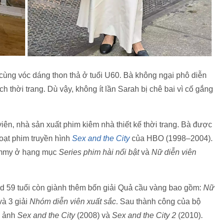
 cùng vóc dáng thon thả ở tuổi U60. Bà không ngại phô diễn
 thời trang. Dù vậy, không ít lần Sarah bị chê bai vì cố gắng
iên, nhà sản xuất phim kiêm nhà thiết kế thời trang. Bà được
loạt phim truyền hình
Sex and the City
của HBO (1998–2004).
 Emmy ở hạng mục
Series
phim hài nổi bật
và
Nữ diễn viên
od 59 tuổi còn giành thêm bốn giải Quả cầu vàng bao gồm:
Nữ
và 3 giải
Nhóm diễn viên xuất sắc
. Sau thành công của bộ
n ảnh
Sex and the City
(2008) và
Sex and the City 2
(2010).