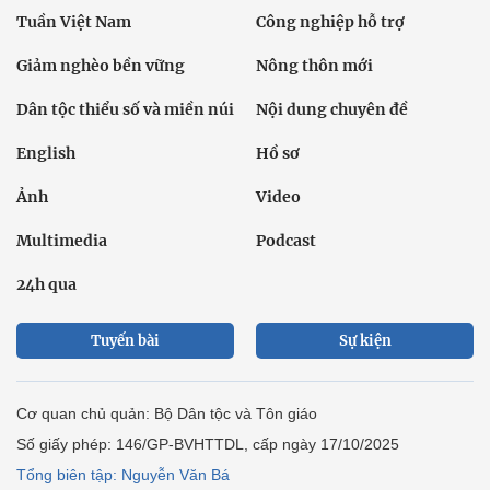
Tuần Việt Nam
Công nghiệp hỗ trợ
Giảm nghèo bền vững
Nông thôn mới
Dân tộc thiểu số và miền núi
Nội dung chuyên đề
English
Hồ sơ
Ảnh
Video
Multimedia
Podcast
24h qua
Tuyến bài
Sự kiện
Cơ quan chủ quản: Bộ Dân tộc và Tôn giáo
Số giấy phép: 146/GP-BVHTTDL, cấp ngày 17/10/2025
Tổng biên tập: Nguyễn Văn Bá