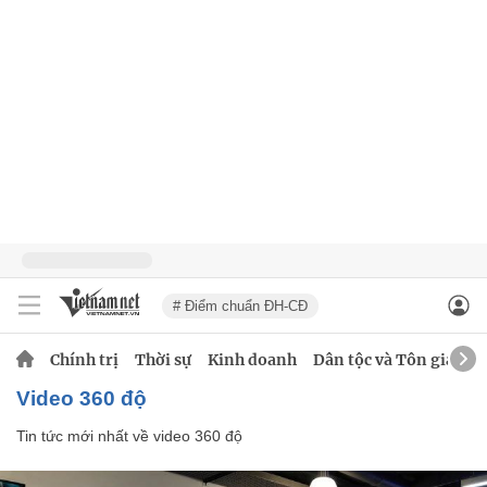
# Điểm chuẩn ĐH-CĐ
Chính trị
Thời sự
Kinh doanh
Dân tộc và Tôn giáo
video 360 độ
Tin tức mới nhất về
video 360 độ