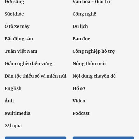
Đời sống
Văn hóa - Giải trí
Sức khỏe
Công nghệ
Ô tô xe máy
Du lịch
Bất động sản
Bạn đọc
Tuần Việt Nam
Công nghiệp hỗ trợ
Giảm nghèo bền vững
Nông thôn mới
Dân tộc thiểu số và miền núi
Nội dung chuyên đề
English
Hồ sơ
Ảnh
Video
Multimedia
Podcast
24h qua