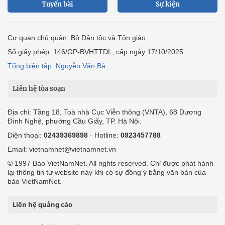
Tuyến bài
Sự kiện
Cơ quan chủ quản: Bộ Dân tộc và Tôn giáo
Số giấy phép: 146/GP-BVHTTDL, cấp ngày 17/10/2025
Tổng biên tập: Nguyễn Văn Bá
Liên hệ tòa soạn
Địa chỉ: Tầng 18, Toà nhà Cục Viễn thông (VNTA), 68 Dương
Đình Nghệ, phường Cầu Giấy, TP. Hà Nội.
Điện thoại:
02439369898
- Hotline:
0923457788
Email: vietnamnet@vietnamnet.vn
© 1997 Báo VietNamNet. All rights reserved. Chỉ được phát hành
lại thông tin từ website này khi có sự đồng ý bằng văn bản của
báo VietNamNet.
Liên hệ quảng cáo