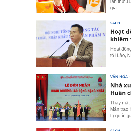
lần thứ 1
gia.
SÁCH
Hoạt đ
khiêm 
Hoạt động
tới Lào, 
VĂN HÓA - 
Nhà xu
Huân c
Thay mặt 
Mẫn trao
trị quốc g
SÁCH