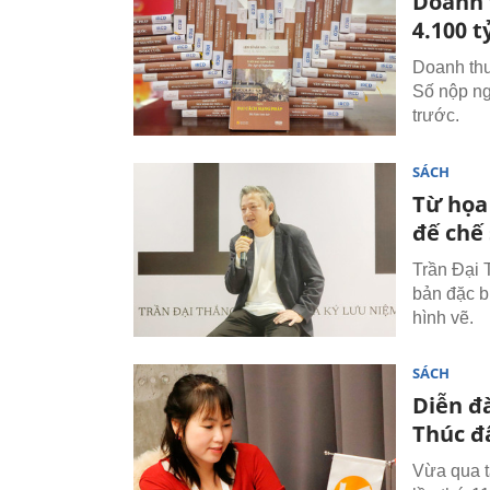
Doanh 
4.100 t
Doanh thu
Số nộp ng
trước.
SÁCH
Từ họa
đế chế 
Trần Đại 
bản đặc b
hình vẽ.
SÁCH
Diễn đà
Thúc đ
Vừa qua t