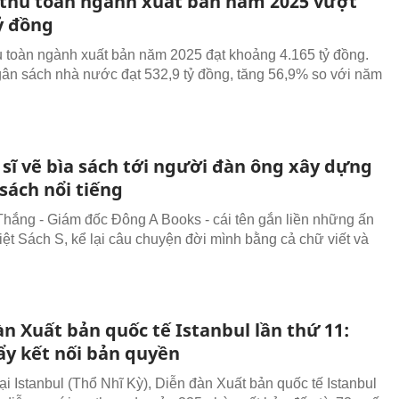
thu toàn ngành xuất bản năm 2025 vượt
ỷ đồng
 toàn ngành xuất bản năm 2025 đạt khoảng 4.165 tỷ đồng.
ân sách nhà nước đạt 532,9 tỷ đồng, tăng 56,9% so với năm
 sĩ vẽ bìa sách tới người đàn ông xây dựng
sách nổi tiếng
Thắng - Giám đốc Đông A Books - cái tên gắn liền những ấn
iệt Sách S, kể lại câu chuyện đời mình bằng cả chữ viết và
n Xuất bản quốc tế Istanbul lần thứ 11:
ẩy kết nối bản quyền
ại Istanbul (Thổ Nhĩ Kỳ), Diễn đàn Xuất bản quốc tế Istanbul