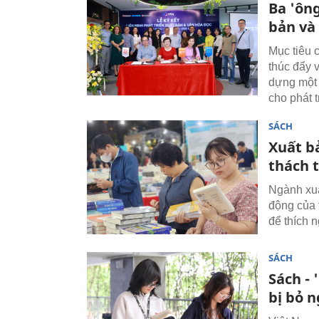
Ba 'ông
bản và
Mục tiêu 
thúc đẩy 
dựng một n
cho phát 
SÁCH
Xuất b
thách t
Ngành xuấ
động của t
để thích n
SÁCH
Sách -
bị bỏ 