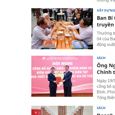
nhưng Việ
XÂY DỰNG
Ban Bí
truyền
Thường tr
04 của Ba
động xuất
SÁCH
Ông Ng
Chính t
Ngày 19/3
công bố q
Bình, Phó
Tổng Biên
SÁCH