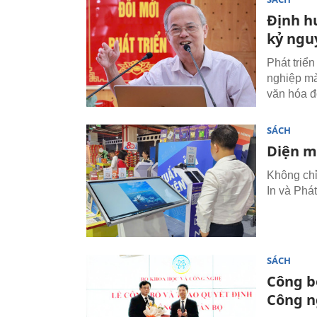
Định h
kỷ ngu
Phát triể
nghiệp mà
văn hóa đọ
SÁCH
Diện m
Không chỉ 
In và Phá
SÁCH
Công b
Công n