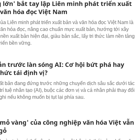
 lớn' bắt tay lập Liên minh phát triển xuất
 văn hóa đọc Việt Nam
của Liên minh phát triển xuất bản và văn hóa đọc Việt Nam là
văn hóa đọc, nâng cao chuẩn mực xuất bản, hướng tới xây
ền xuất bản hiện đại, giàu bản sắc, lấy tri thức làm nền tảng
triển bền vững.
ản trước làn sóng AI: Cơ hội bứt phá hay
hức tái định vị?
t bản đang đứng trước những chuyển dịch sâu sắc dưới tác
rí tuệ nhân tạo (AI), buộc các đơn vị và cá nhân phải thay đổi
ghi nếu không muốn bị tụt lại phía sau.
 'mỏ vàng' của công nghiệp văn hóa Việt vẫn
ngỏ