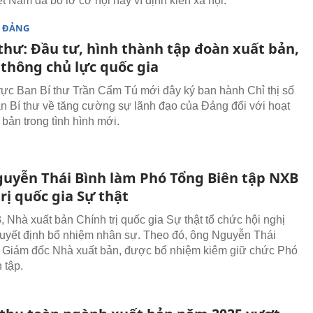
t Nam đã bỏ lỡ cơ hội này vì định kiến xã hội.
 ĐẢNG
 thư: Đầu tư, hình thành tập đoàn xuất bản,
 thông chủ lực quốc gia
ực Ban Bí thư Trần Cẩm Tú mới đây ký ban hành Chỉ thị số
n Bí thư về tăng cường sự lãnh đạo của Đảng đối với hoạt
 bản trong tình hình mới.
uyễn Thái Bình làm Phó Tổng Biên tập NXB
rị quốc gia Sự thật
, Nhà xuất bản Chính trị quốc gia Sự thật tổ chức hội nghị
uyết định bổ nhiệm nhân sự. Theo đó, ông Nguyễn Thái
 Giám đốc Nhà xuất bản, được bổ nhiệm kiêm giữ chức Phó
 tập.