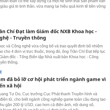
hoàn toàn có thể xây dựng cả một hệ sinh thái sản phẩm văn
giàu giá trị tinh thần, vừa mang lại hiệu quả kinh tế bền vững
ần Chí Đạt làm Giám đốc NXB Khoa học -
ghệ - Truyền thông
ọc và Công nghệ vừa công bố và trao quyết định bổ nhiệm
ạo cho 4 đơn vị trực thuộc, trong đó, ông Trần Chí Đạt tiếp tục
Giám đốc - Tổng Biên tập Nhà xuất bản Khoa học - Công
uyền thông.
Ệ
am đã bỏ lỡ cơ hội phát triển ngành game vì
ến xã hội
ang Tự Do, Cục trưởng Cục Phát thanh Truyền hình và
 điện tử, cho biết ngành công nghiệp game toàn cầu đang tạo
thu gần 200 tỷ USD, cao hơn cả điện ảnh, nội dung số,