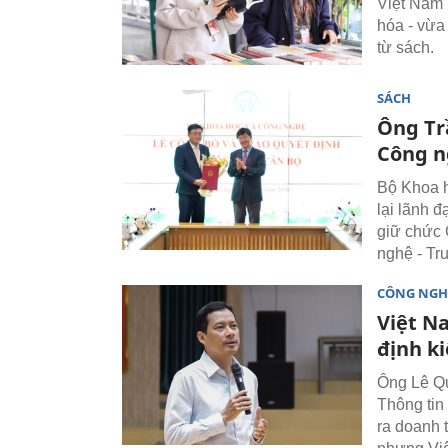
Việt Nam 
hóa - vừa 
từ sách.
SÁCH
Ông Tr
Công n
Bộ Khoa h
lại lãnh đ
giữ chức 
nghệ - Tr
CÔNG NGH
Việt N
định ki
Ông Lê Qu
Thông tin
ra doanh 