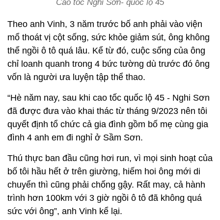
Cao tốc Nghi Sơn- quốc lộ 45
Theo anh Vinh, 3 năm trước bố anh phải vào viện
mổ thoát vị cột sống, sức khỏe giảm sút, ông không
thể ngồi ô tô quá lâu. Kể từ đó, cuộc sống của ông
chỉ loanh quanh trong 4 bức tường dù trước đó ông
vốn là người ưa luyện tập thể thao.
“Hè năm nay, sau khi cao tốc quốc lộ 45 - Nghi Sơn
đã được đưa vào khai thác từ tháng 9/2023 nên tôi
quyết định tổ chức cả gia đình gồm bố mẹ cùng gia
đình 4 anh em đi nghỉ ở Sầm Sơn.
Thú thực ban đầu cũng hơi run, vì mọi sinh hoạt của
bố tôi hầu hết ở trên giường, hiếm hoi ông mới di
chuyển thì cũng phải chống gậy. Rất may, cả hành
trình hơn 100km với 3 giờ ngồi ô tô đã không quá
sức với ông”, anh Vinh kể lại.