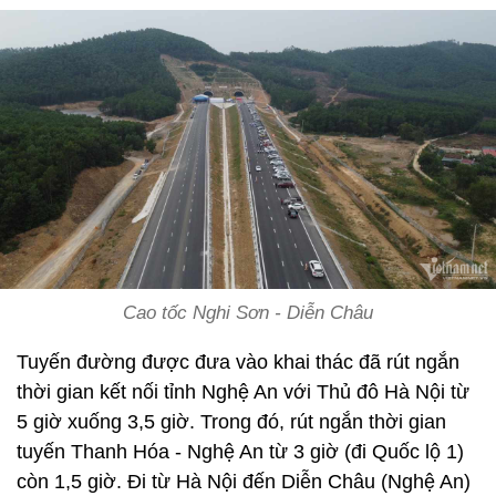
Cao tốc Nghi Sơn - Diễn Châu
Tuyến đường được đưa vào khai thác đã rút ngắn
thời gian kết nối tỉnh Nghệ An với Thủ đô Hà Nội từ
5 giờ xuống 3,5 giờ. Trong đó, rút ngắn thời gian
tuyến Thanh Hóa - Nghệ An từ 3 giờ (đi Quốc lộ 1)
còn 1,5 giờ. Đi từ Hà Nội đến Diễn Châu (Nghệ An)