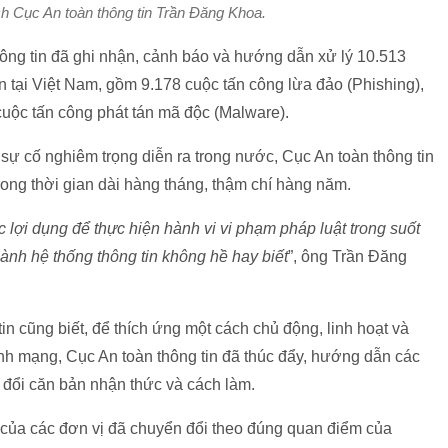
h Cục An toàn thông tin Trần Đăng Khoa.
ông tin đã ghi nhận, cảnh báo và hướng dẫn xử lý 10.513
n tại Việt Nam, gồm 9.178 cuộc tấn công lừa đảo (Phishing),
cuộc tấn công phát tán mã độc (Malware).
sự cố nghiêm trọng diễn ra trong nước, Cục An toàn thông tin
rong thời gian dài hàng tháng, thậm chí hàng năm.
 lợi dụng để thực hiện hành vi vi phạm pháp luật trong suốt
ành hệ thống thông tin không hề hay biết
”, ông Trần Đăng
n cũng biết, để thích ứng một cách chủ động, linh hoạt và
inh mạng, Cục An toàn thông tin đã thúc đẩy, hướng dẫn các
đổi căn bản nhận thức và cách làm.
 của các đơn vị đã chuyển đổi theo đúng quan điểm của