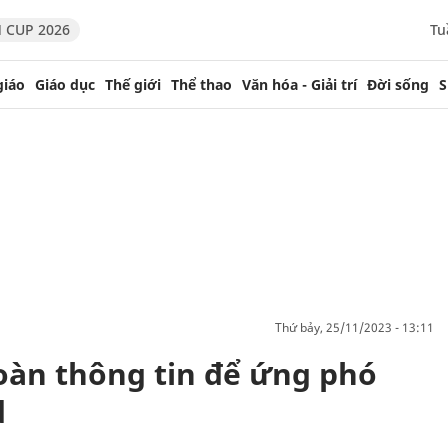
 CUP 2026
Tu
giáo
Giáo dục
Thế giới
Thể thao
Văn hóa - Giải trí
Đời sống
S
thứ bảy, 25/11/2023 - 13:11
oàn thông tin để ứng phó
d