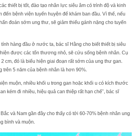
ác thiết bị tốt, đào tạo nhân lực siêu âm có trình độ và kinh
m đến bệnh viện tuyến huyện để khám ban đầu. Vì thế, nếu
 chẩn đoán sớm ung thư, sẽ giảm thiểu gánh nặng cho tuyến
c tính hàng đầu ở nước ta, bác sĩ Hằng cho biết thiết bị siêu
át hiện được các tổn thương nhỏ, sẽ cứu sống bệnh nhân. Cụ
2 cm, đó là biểu hiện giai đoạn rất sớm của ung thư gan.
ống trên 5 năm của bệnh nhân là hơn 90%.
hiện muộn, nhiều khối u trong gan hoặc khối u có kích thước
n kém đi nhiều, hiệu quả can thiệp rất hạn chế", bác sĩ
n Bắc và Nam gần đây cho thấy có tới 60-70% bệnh nhân ung
ung bình và muộn.