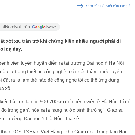
Xem các bài viết của tác giả
ất xót xa, trăn trở khi chứng kiến nhiều người phải đi
oi dạ dày.
0 bệnh viện tuyến huyện diễn ra tại trường Đại học Y Hà Nội
ầu tư trang thiết bị, công nghệ mới, các thầy thuốc tuyến
i đặt ra là làm thế nào để công nghệ tốt có thể ứng dụng
xa xôi.
ng kiến bà con lặn lội 500-700km đến bệnh viện ở Hà Nội chỉ để
gì đó trong gan', hóa ra là nang nước bình thường", Giáo sư
p, Trường Đại học Y Hà Nội, chia sẻ.
ở, theo PGS.TS Đào Việt Hằng, Phó Giám đốc Trung tâm Nội