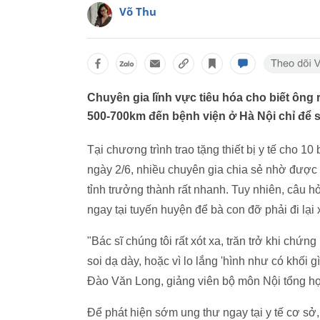
Võ Thu
Chuyên gia lĩnh vực tiêu hóa cho biết ông r
500-700km đến bệnh viện ở Hà Nội chỉ để s
Tại chương trình trao tặng thiết bị y tế cho 1
ngày 2/6, nhiều chuyên gia chia sẻ nhờ được đ
tỉnh trưởng thành rất nhanh. Tuy nhiên, câu hỏ
ngay tại tuyến huyện để bà con đỡ phải đi lại 
"Bác sĩ chúng tôi rất xót xa, trăn trở khi chứ
soi dạ dày, hoặc vì lo lắng 'hình như có khối 
Đào Văn Long, giảng viên bộ môn Nội tổng hợ
Để phát hiện sớm ung thư ngay tại y tế cơ s