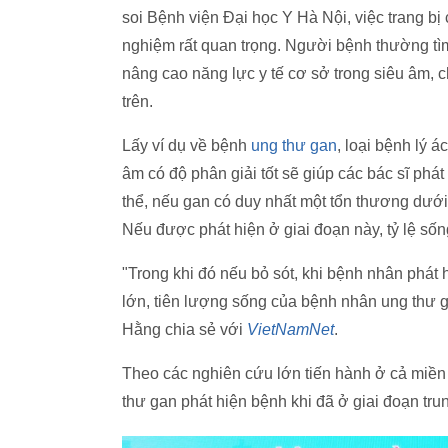
soi Bệnh viện Đại học Y Hà Nội, việc trang bị c
nghiệm rất quan trọng. Người bệnh thường tì
nâng cao năng lực y tế cơ sở trong siêu âm,
trên.
Lấy ví dụ về bệnh
ung thư gan
, loại bệnh lý á
âm có độ phân giải tốt sẽ giúp các bác sĩ ph
thể, nếu gan có duy nhất một tổn thương dưới 
Nếu được phát hiện ở giai đoạn này, tỷ lệ s
"Trong khi đó nếu bỏ sót, khi bệnh nhân phát 
lớn, tiên lượng sống của bệnh nhân ung thư ga
Hằng chia sẻ với
VietNamNet
.
Theo các nghiên cứu lớn tiến hành ở cả miề
thư gan phát hiện bệnh khi đã ở giai đoạn tr