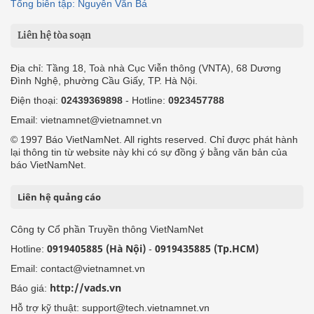
Tổng biên tập: Nguyễn Văn Bá
Liên hệ tòa soạn
Địa chỉ: Tầng 18, Toà nhà Cục Viễn thông (VNTA), 68 Dương
Đình Nghệ, phường Cầu Giấy, TP. Hà Nội.
Điện thoại:
02439369898
- Hotline:
0923457788
Email: vietnamnet@vietnamnet.vn
© 1997 Báo VietNamNet. All rights reserved. Chỉ được phát hành
lại thông tin từ website này khi có sự đồng ý bằng văn bản của
báo VietNamNet.
Liên hệ quảng cáo
Công ty Cổ phần Truyền thông VietNamNet
0919405885 (Hà Nội)
0919435885 (Tp.HCM)
Hotline:
-
Email: contact@vietnamnet.vn
http://vads.vn
Báo giá:
Hỗ trợ kỹ thuật: support@tech.vietnamnet.vn