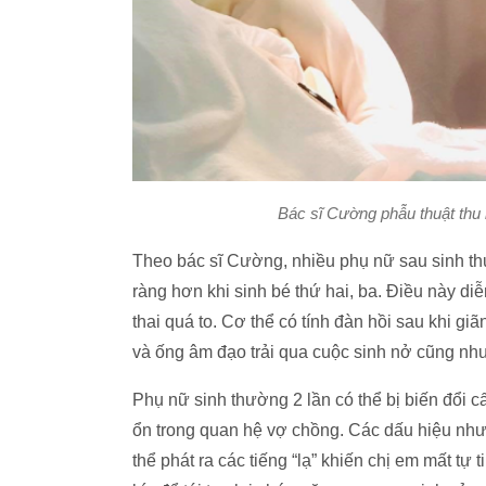
Bác sĩ Cường phẫu thuật thu
Theo bác sĩ Cường, nhiều phụ nữ sau sinh th
ràng hơn khi sinh bé thứ hai, ba. Điều này di
thai quá to. Cơ thể có tính đàn hồi sau khi giã
và ống âm đạo trải qua cuộc sinh nở cũng như
Phụ nữ sinh thường 2 lần có thể bị biến đổi c
ổn trong quan hệ vợ chồng. Các dấu hiệu như 
thể phát ra các tiếng “lạ” khiến chị em mất tự 