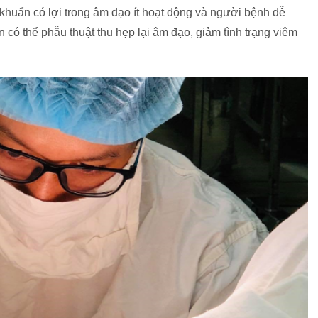
 khuẩn có lợi trong âm đạo ít hoạt động và người bệnh dễ
có thể phẫu thuật thu hẹp lại âm đạo, giảm tình trạng viêm