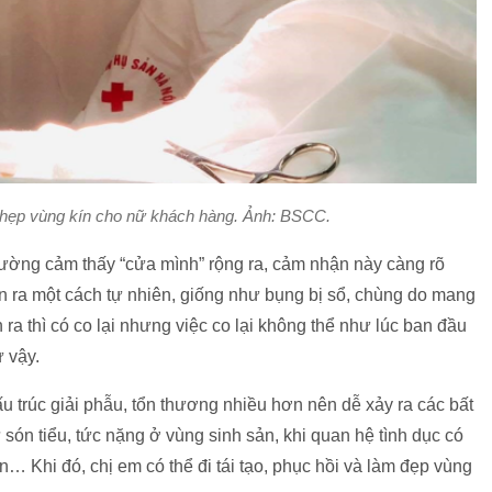
 hẹp vùng kín cho nữ khách hàng. Ảnh: BSCC.
ường cảm thấy “cửa mình” rộng ra, cảm nhận này càng rõ
ễn ra một cách tự nhiên, giống như bụng bị sổ, chùng do mang
n ra thì có co lại nhưng việc co lại không thể như lúc ban đầu
 vậy.
ấu trúc giải phẫu, tổn thương nhiều hơn nên dễ xảy ra các bất
són tiểu, tức nặng ở vùng sinh sản, khi quan hệ tình dục có
tin… Khi đó, chị em có thể đi tái tạo, phục hồi và làm đẹp vùng