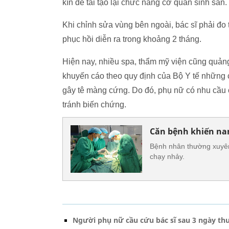
kín để tái tạo lại chức năng cơ quan sinh sản.
Khi chỉnh sửa vùng bên ngoài, bác sĩ phải đo 
phục hồi diễn ra trong khoảng 2 tháng.
Hiện nay, nhiều spa, thẩm mỹ viện cũng quảng
khuyến cáo theo quy định của Bộ Y tế những 
gây tê màng cứng. Do đó, phụ nữ có nhu cầu 
tránh biến chứng.
Căn bệnh khiến na
Bệnh nhân thường xuyên 
chạy nhảy.
Người phụ nữ cầu cứu bác sĩ sau 3 ngày thu