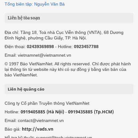
Tổng biên tập: Nguyễn Văn Bá
Liên hệ tòa soạn
Địa chỉ: Tầng 18, Toà nhà Cục Viễn thông (VNTA), 68 Dương
Đình Nghệ, phường Cầu Giấy, TP. Hà Nội.
Điện thoại:
02439369898
- Hotline:
0923457788
Email: vietnamnet@vietnamnet.vn
© 1997 Báo VietNamNet. All rights reserved. Chỉ được phát hành
lại thông tin từ website này khi có sự đồng ý bằng văn bản của
báo VietNamNet.
Liên hệ quảng cáo
Công ty Cổ phần Truyền thông VietNamNet
0919405885 (Hà Nội)
0919435885 (Tp.HCM)
Hotline:
-
Email: contact@vietnamnet.vn
http://vads.vn
Báo giá:
Hỗ trợ kỹ thuật: support@tech.vietnamnet.vn