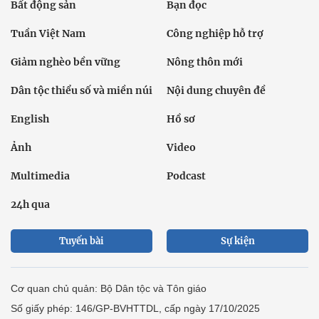
Bất động sản
Bạn đọc
Tuần Việt Nam
Công nghiệp hỗ trợ
Giảm nghèo bền vững
Nông thôn mới
Dân tộc thiểu số và miền núi
Nội dung chuyên đề
English
Hồ sơ
Ảnh
Video
Multimedia
Podcast
24h qua
Tuyến bài
Sự kiện
Cơ quan chủ quản: Bộ Dân tộc và Tôn giáo
Số giấy phép: 146/GP-BVHTTDL, cấp ngày 17/10/2025