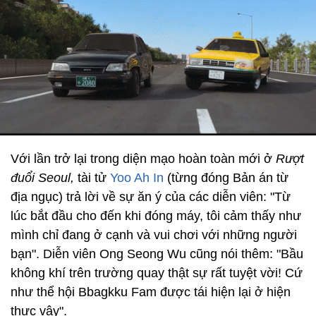
Với lần trở lại trong diện mạo hoàn toàn mới ở
Rượt
đuổi Seoul,
tài tử
Yoo Ah In
(từng đóng Bản án từ
địa ngục) trả lời về sự ăn ý của các diễn viên: "Từ
lúc bắt đầu cho đến khi đóng máy, tôi cảm thấy như
mình chỉ đang ở cạnh và vui chơi với những người
bạn". Diễn viên Ong Seong Wu cũng nói thêm: "Bầu
không khí trên trường quay thật sự rất tuyệt vời! Cứ
như thể hội Bbagkku Fam được tái hiện lại ở hiện
thực vậy".