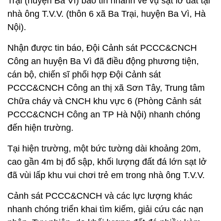
Trại (huyện Ba Vì) báo tin nhanh về vụ sạt lở đất tại
nhà ông T.V.V. (thôn 6 xã Ba Trại, huyện Ba Vì, Hà
Nội).
Nhận được tin báo, Đội Cảnh sát PCCC&CNCH
Công an huyện Ba Vì đã điều động phương tiện,
cán bộ, chiến sĩ phối hợp Đội Cảnh sát
PCCC&CNCH Công an thị xã Sơn Tây, Trung tâm
Chữa cháy và CNCH khu vực 6 (Phòng Cảnh sát
PCCC&CNCH Công an TP Hà Nội) nhanh chóng
đến hiện trường.
Tại hiện trường, một bức tường dài khoảng 20m,
cao gần 4m bị đổ sập, khối lượng đất đá lớn sạt lở
đã vùi lấp khu vui chơi trẻ em trong nhà ông T.V.V.
Cảnh sát PCCC&CNCH và các lực lượng khác
nhanh chóng triển khai tìm kiếm, giải cứu các nạn