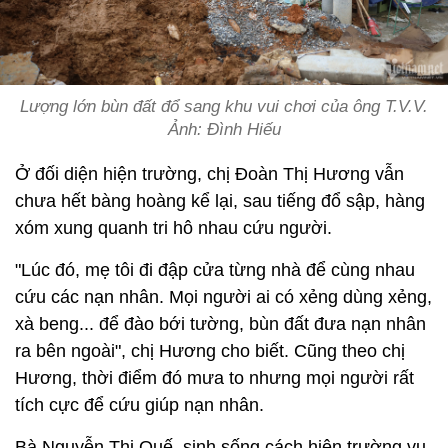
Lượng lớn bùn đất đổ sang khu vui chơi của ông T.V.V.
Ảnh: Đình Hiếu
Ở đối diện hiện trường, chị Đoàn Thị Hương vẫn
chưa hết bàng hoàng kể lại, sau tiếng đổ sập, hàng
xóm xung quanh tri hô nhau cứu người.
"Lúc đó, mẹ tôi đi đập cửa từng nhà để cùng nhau
cứu các nạn nhân. Mọi người ai có xẻng dùng xẻng,
xà beng... để đào bới tường, bùn đất đưa nạn nhân
ra bên ngoài", chị Hương cho biết. Cũng theo chị
Hương, thời điểm đó mưa to nhưng mọi người rất
tích cực để cứu giúp nạn nhân.
Bà Nguyễn Thị Quế, sinh sống cách hiện trường vụ