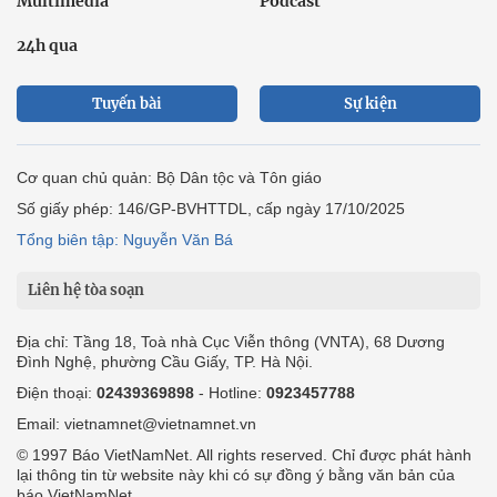
Multimedia
Podcast
24h qua
Tuyến bài
Sự kiện
Cơ quan chủ quản: Bộ Dân tộc và Tôn giáo
Số giấy phép: 146/GP-BVHTTDL, cấp ngày 17/10/2025
Tổng biên tập: Nguyễn Văn Bá
Liên hệ tòa soạn
Địa chỉ: Tầng 18, Toà nhà Cục Viễn thông (VNTA), 68 Dương
Đình Nghệ, phường Cầu Giấy, TP. Hà Nội.
Điện thoại:
02439369898
- Hotline:
0923457788
Email: vietnamnet@vietnamnet.vn
© 1997 Báo VietNamNet. All rights reserved. Chỉ được phát hành
lại thông tin từ website này khi có sự đồng ý bằng văn bản của
báo VietNamNet.