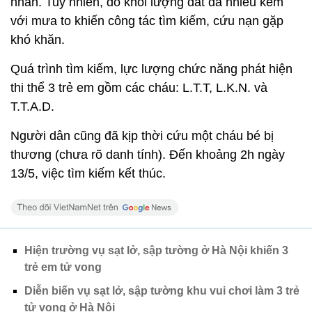
nhân. Tuy nhiên, do khối lượng đất đá nhiều kèm
với mưa to khiến công tác tìm kiếm, cứu nạn gặp
khó khăn.
Quá trình tìm kiếm, lực lượng chức năng phát hiện
thi thể 3 trẻ em gồm các cháu: L.T.T, L.K.N. và
T.T.A.D.
Người dân cũng đã kịp thời cứu một cháu bé bị
thương (chưa rõ danh tính). Đến khoảng 2h ngày
13/5, việc tìm kiếm kết thúc.
Hiện trường vụ sạt lở, sập tường ở Hà Nội khiến 3
trẻ em tử vong
Diễn biến vụ sạt lở, sập tường khu vui chơi làm 3 trẻ
tử vong ở Hà Nội