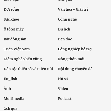
Đời sống
Văn hóa - Giải trí
Sức khỏe
Công nghệ
Ô tô xe máy
Du lịch
Bất động sản
Bạn đọc
Tuần Việt Nam
Công nghiệp hỗ trợ
Giảm nghèo bền vững
Nông thôn mới
Dân tộc thiểu số và miền núi
Nội dung chuyên đề
English
Hồ sơ
Ảnh
Video
Multimedia
Podcast
24h qua