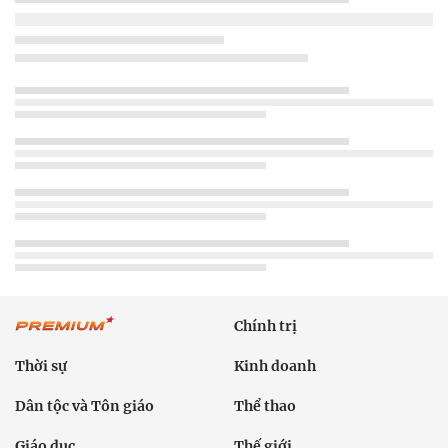
Chính trị
Thời sự
Kinh doanh
Dân tộc và Tôn giáo
Thể thao
Giáo dục
Thế giới