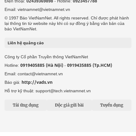
Điện thoại:
02439369898
- Hotline:
0923457788
Email: vietnamnet@vietnamnet.vn
© 1997 Báo VietNamNet. All rights reserved. Chỉ được phát hành
lại thông tin từ website này khi có sự đồng ý bằng văn bản của
báo VietNamNet.
Liên hệ quảng cáo
Công ty Cổ phần Truyền thông VietNamNet
0919405885 (Hà Nội)
0919435885 (Tp.HCM)
Hotline:
-
Email: contact@vietnamnet.vn
http://vads.vn
Báo giá:
Hỗ trợ kỹ thuật: support@tech.vietnamnet.vn
Tải ứng dụng
Độc giả gửi bài
Tuyển dụng