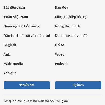
Dân tộc thiểu số và miền núi
Nội dung chuyên đề
English
Hồ sơ
Ảnh
Video
Multimedia
Podcast
24h qua
Tuyến bài
Sự kiện
Cơ quan chủ quản: Bộ Dân tộc và Tôn giáo
Số giấy phép: 146/GP-BVHTTDL, cấp ngày 17/10/2025
Tổng biên tập: Nguyễn Văn Bá
Liên hệ tòa soạn
Địa chỉ: Tầng 18, Toà nhà Cục Viễn thông (VNTA), 68 Dương
Đình Nghệ, phường Cầu Giấy, TP. Hà Nội.