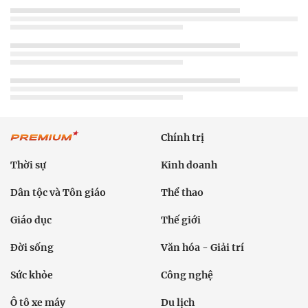
Chính trị
Thời sự
Kinh doanh
Dân tộc và Tôn giáo
Thể thao
Giáo dục
Thế giới
Đời sống
Văn hóa - Giải trí
Sức khỏe
Công nghệ
Ô tô xe máy
Du lịch
Bất động sản
Bạn đọc
Tuần Việt Nam
Công nghiệp hỗ trợ
Giảm nghèo bền vững
Nông thôn mới