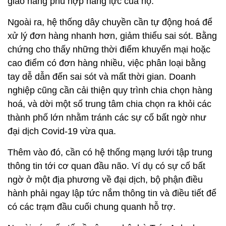
tay dễ dẫn đến sai sót và mất thời gian. Doanh
nghiệp cũng cần cải thiện quy trình chia chọn hàng
hoá, và dời một số trung tâm chia chọn ra khỏi các
thành phố lớn nhằm tránh các sự cố bất ngờ như
đại dịch Covid-19 vừa qua.
Thêm vào đó, cần có hệ thống mạng lưới tập trung
thông tin tới cơ quan đầu não. Ví dụ có sự cố bất
ngờ ở một địa phương về đại dịch, bộ phận điều
hành phải ngay lập tức nắm thông tin và điều tiết để
có các trạm đầu cuối chung quanh hỗ trợ.
Ngoài các yếu tố về công nghệ, bà Trúc Anh cho
hay cần đào tạo bài bản nhân viên giao hàng, vì họ
là bộ mặt đại diện gần như duy nhất của các bên khi
giao hàng đến người mua. Cũng cần phát triển bền
vững hệ thống logistics bằng việc tăng cường xe
máy điện, xe đạp điện, phối hợp với các đối tác sử