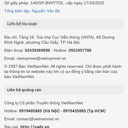
Điện thoại:
02439369898
- Hotline:
0923457788
Email: vietnamnet@vietnamnet.vn
© 1997 Báo VietNamNet. All rights reserved. Chỉ được phát hành
lại thông tin từ website này khi có sự đồng ý bằng văn bản của
báo VietNamNet.
Liên hệ quảng cáo
Công ty Cổ phần Truyền thông VietNamNet
0919405885 (Hà Nội)
0919435885 (Tp.HCM)
Hotline:
-
Email: contact@vietnamnet.vn
http://vads.vn
Báo giá:
Hỗ trợ kỹ thuật: support@tech.vietnamnet.vn
Tải ứng dụng
Độc giả gửi bài
Tuyển dụng