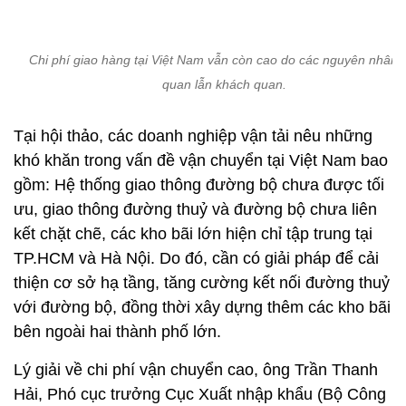
Tại hội thảo, các doanh nghiệp vận tải nêu những
khó khăn trong vấn đề vận chuyển tại Việt Nam bao
gồm: Hệ thống giao thông đường bộ chưa được tối
ưu, giao thông đường thuỷ và đường bộ chưa liên
kết chặt chẽ, các kho bãi lớn hiện chỉ tập trung tại
TP.HCM và Hà Nội. Do đó, cần có giải pháp để cải
thiện cơ sở hạ tầng, tăng cường kết nối đường thuỷ
với đường bộ, đồng thời xây dựng thêm các kho bãi
bên ngoài hai thành phố lớn.
Lý giải về chi phí vận chuyển cao, ông Trần Thanh
Hải, Phó cục trưởng Cục Xuất nhập khẩu (Bộ Công
thương), cho rằng có nhiều nguyên nhân chủ quan
lẫn khách quan. Đặc thù vận chuyển tại Việt Nam
theo chiều dài đất nước nên dễ hao tốn chi phí. Về
vấn đề hạ tầng, trên thực tế chính phủ đang liên tục
cải tạo và nâng cấp hệ thống đường sá. Ngoài
nguồn vốn nhà nước, chính phủ cũng kêu gọi nguồn