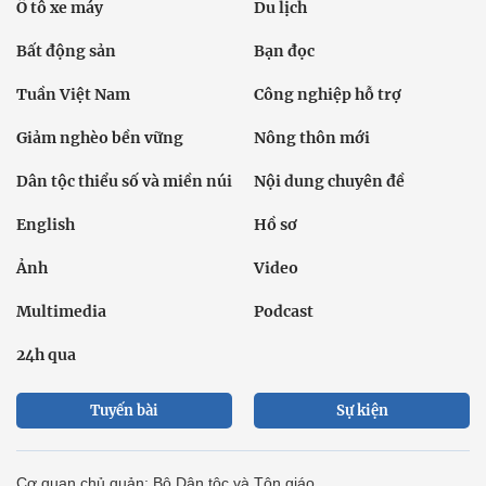
Ô tô xe máy
Du lịch
Bất động sản
Bạn đọc
Tuần Việt Nam
Công nghiệp hỗ trợ
Giảm nghèo bền vững
Nông thôn mới
Dân tộc thiểu số và miền núi
Nội dung chuyên đề
English
Hồ sơ
Ảnh
Video
Multimedia
Podcast
24h qua
Tuyến bài
Sự kiện
Cơ quan chủ quản: Bộ Dân tộc và Tôn giáo