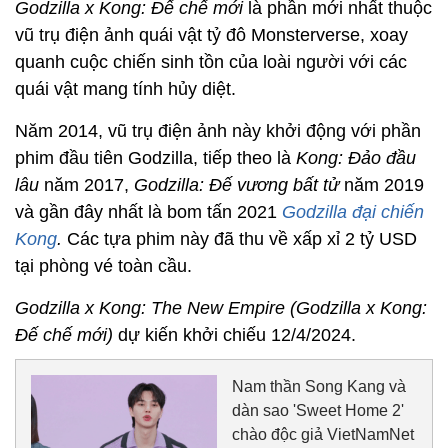
Godzilla x Kong: Đế chế mới
là phần mới nhất thuộc
vũ trụ điện ảnh quái vật tỷ đô Monsterverse, xoay
quanh cuộc chiến sinh tồn của loài người với các
quái vật mang tính hủy diệt.
Năm 2014, vũ trụ điện ảnh này khởi động với phần
phim đầu tiên Godzilla, tiếp theo là
Kong: Đảo đầu
lâu
năm 2017,
Godzilla:
Đế vương bất tử
năm 2019
và gần đây nhất là bom tấn 2021
Godzilla đại chiến
Kong
.
Các tựa phim này đã thu về xấp xỉ 2 tỷ USD
tại phòng vé toàn cầu.
Godzilla x Kong: The New Empire (Godzilla x Kong:
Đế chế mới)
dự kiến khởi chiếu 12/4/2024.
Nam thần Song Kang và
dàn sao 'Sweet Home 2'
chào độc giả VietNamNet