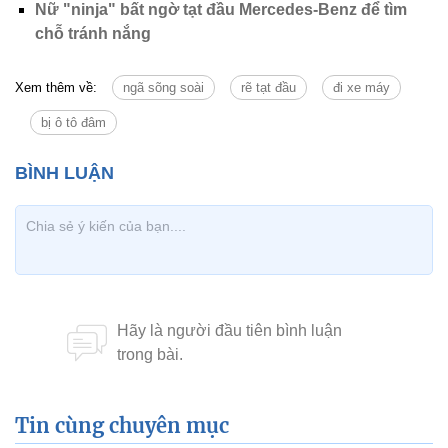
Nữ "ninja" bất ngờ tạt đầu Mercedes-Benz để tìm
chỗ tránh nắng
Xem thêm về:
ngã sõng soài
rẽ tạt đầu
đi xe máy
bị ô tô đâm
Tin cùng chuyên mục