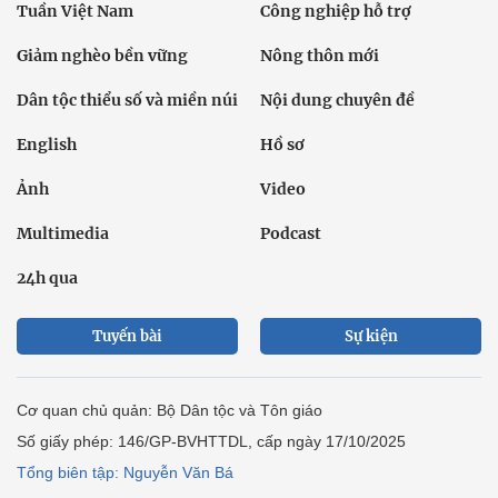
Tuần Việt Nam
Công nghiệp hỗ trợ
Giảm nghèo bền vững
Nông thôn mới
Dân tộc thiểu số và miền núi
Nội dung chuyên đề
English
Hồ sơ
Ảnh
Video
Multimedia
Podcast
24h qua
Tuyến bài
Sự kiện
Cơ quan chủ quản: Bộ Dân tộc và Tôn giáo
Số giấy phép: 146/GP-BVHTTDL, cấp ngày 17/10/2025
Tổng biên tập: Nguyễn Văn Bá