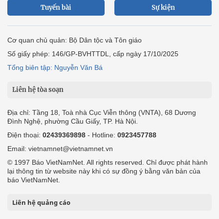
Tuyến bài
Sự kiện
Cơ quan chủ quản: Bộ Dân tộc và Tôn giáo
Số giấy phép: 146/GP-BVHTTDL, cấp ngày 17/10/2025
Tổng biên tập: Nguyễn Văn Bá
Liên hệ tòa soạn
Địa chỉ: Tầng 18, Toà nhà Cục Viễn thông (VNTA), 68 Dương
Đình Nghệ, phường Cầu Giấy, TP. Hà Nội.
Điện thoại:
02439369898
- Hotline:
0923457788
Email: vietnamnet@vietnamnet.vn
© 1997 Báo VietNamNet. All rights reserved. Chỉ được phát hành
lại thông tin từ website này khi có sự đồng ý bằng văn bản của
báo VietNamNet.
Liên hệ quảng cáo