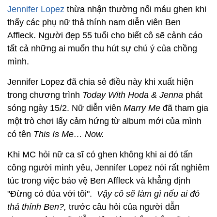
Jennifer Lopez
thừa nhận thường nổi máu ghen khi
thấy các phụ nữ thả thính nam diễn viên Ben
Affleck. Người đẹp 55 tuổi cho biết cô sẽ cảnh cáo
tất cả những ai muốn thu hút sự chú ý của chồng
mình.
Jennifer Lopez đã chia sẻ điều này khi xuất hiện
trong chương trình
Today With Hoda & Jenna
phát
sóng ngày 15/2. Nữ diễn viên
Marry Me
đã tham gia
một trò chơi lấy cảm hứng từ album mới của mình
có tên
This Is Me… Now.
Khi MC hỏi nữ ca sĩ có ghen không khi ai đó tấn
công người mình yêu, Jennifer Lopez nói rất nghiêm
túc trong việc bảo vệ Ben Affleck và khẳng định
"Đừng có đùa với tôi".
Vậy cô sẽ làm gì nếu ai đó
thả thính Ben?,
trước câu hỏi của người dẫn