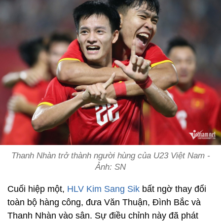
Thanh Nhàn trở thành người hùng của U23 Việt Nam -
Ảnh: SN
Cuối hiệp một,
HLV Kim Sang Sik
bất ngờ thay đổi
toàn bộ hàng công, đưa Văn Thuận, Đình Bắc và
Thanh Nhàn vào sân. Sự điều chỉnh này đã phát