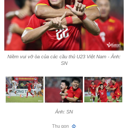
Niềm vui vỡ òa của các cầu thủ U23 Việt Nam - Ảnh:
SN
Ảnh: SN
Thu gọn