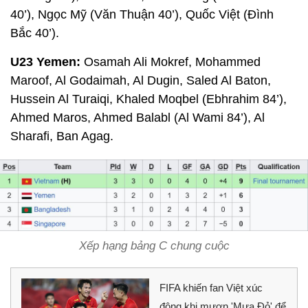
40’), Ngọc Mỹ (Văn Thuận 40’), Quốc Việt (Đình
Bắc 40’).
U23 Yemen:
Osamah Ali Mokref, Mohammed
Maroof, Al Godaimah, Al Dugin, Saled Al Baton,
Hussein Al Turaiqi, Khaled Moqbel (Ebhrahim 84’),
Ahmed Maros, Ahmed Balabl (Al Wami 84’), Al
Sharafi, Ban Agag.
Xếp hạng bảng C chung cuộc
FIFA khiến fan Việt xúc
động khi mượn 'Mưa Đỏ' để