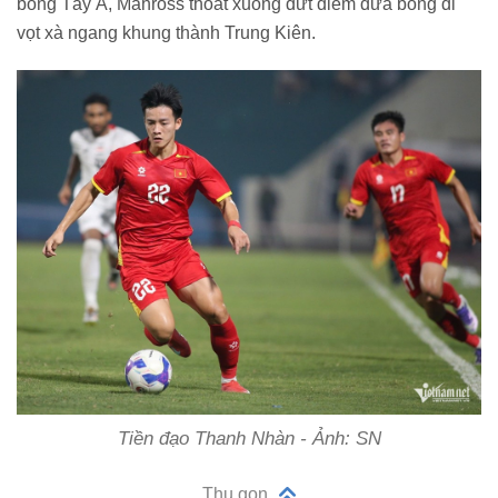
bóng Tây Á, Mahross thoát xuống dứt điểm đưa bóng đi
vọt xà ngang khung thành Trung Kiên.
Tiền đạo Thanh Nhàn - Ảnh: SN
Thu gọn