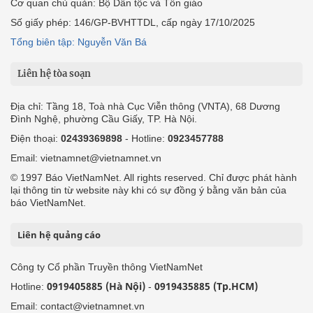
Cơ quan chủ quản: Bộ Dân tộc và Tôn giáo
Số giấy phép: 146/GP-BVHTTDL, cấp ngày 17/10/2025
Tổng biên tập: Nguyễn Văn Bá
Liên hệ tòa soạn
Địa chỉ: Tầng 18, Toà nhà Cục Viễn thông (VNTA), 68 Dương
Đình Nghệ, phường Cầu Giấy, TP. Hà Nội.
Điện thoại:
02439369898
- Hotline:
0923457788
Email: vietnamnet@vietnamnet.vn
© 1997 Báo VietNamNet. All rights reserved. Chỉ được phát hành
lại thông tin từ website này khi có sự đồng ý bằng văn bản của
báo VietNamNet.
Liên hệ quảng cáo
Công ty Cổ phần Truyền thông VietNamNet
0919405885 (Hà Nội)
0919435885 (Tp.HCM)
Hotline:
-
Email: contact@vietnamnet.vn