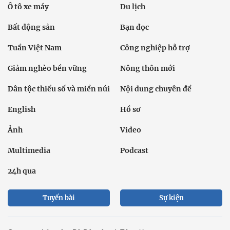
Ô tô xe máy
Du lịch
Bất động sản
Bạn đọc
Tuần Việt Nam
Công nghiệp hỗ trợ
Giảm nghèo bền vững
Nông thôn mới
Dân tộc thiểu số và miền núi
Nội dung chuyên đề
English
Hồ sơ
Ảnh
Video
Multimedia
Podcast
24h qua
Tuyến bài
Sự kiện