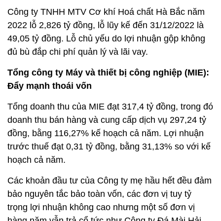
Công ty TNHH MTV Cơ khí Hoá chất Hà Bắc năm
2022 lỗ 2,826 tỷ đồng, lỗ lũy kế đến 31/12/2022 là
49,05 tỷ đồng. Lỗ chủ yếu do lợi nhuận gộp không
đủ bù đắp chi phí quản lý và lãi vay.
Tổng công ty Máy và thiết bị công nghiệp (MIE):
Đẩy mạnh thoái vốn
Tổng doanh thu của MIE đạt 317,4 tỷ đồng, trong đó
doanh thu bán hàng và cung cấp dịch vụ 297,24 tỷ
đồng, bằng 116,27% kế hoạch cả năm. Lợi nhuận
trước thuế đạt 0,31 tỷ đồng, bằng 31,13% so với kế
hoạch cả năm.
Các khoản đầu tư của Công ty mẹ hầu hết đều đảm
bảo nguyên tắc bảo toàn vốn, các đơn vị tuy tỷ
trọng lợi nhuận không cao nhưng một số đơn vị
hàng năm vẫn trả cổ tức như Công ty Đá Mài Hải