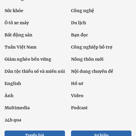
Sức khỏe
Công nghệ
Ô tô xe máy
Du lịch
Bất động sản
Bạn đọc
Tuần Việt Nam
Công nghiệp hỗ trợ
Giảm nghèo bền vững
Nông thôn mới
Dân tộc thiểu số và miền núi
Nội dung chuyên đề
English
Hồ sơ
Ảnh
Video
Multimedia
Podcast
24h qua
Tuyến bài
Sự kiện