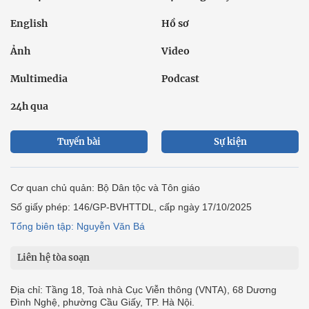
English
Hồ sơ
Ảnh
Video
Multimedia
Podcast
24h qua
Tuyến bài
Sự kiện
Cơ quan chủ quản: Bộ Dân tộc và Tôn giáo
Số giấy phép: 146/GP-BVHTTDL, cấp ngày 17/10/2025
Tổng biên tập: Nguyễn Văn Bá
Liên hệ tòa soạn
Địa chỉ: Tầng 18, Toà nhà Cục Viễn thông (VNTA), 68 Dương
Đình Nghệ, phường Cầu Giấy, TP. Hà Nội.