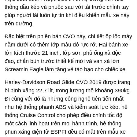
thông dầu kép và phuộc sau với tải trước chỉnh tay
giúp người lái luôn tự tin khi điều khiển mẫu xe này
trên đường.
Đặc biệt trên phiên bản CVO này, chi tiết ốp lốc máy
nằm dưới có thêm lớp màu đỏ rực rỡ. Hai bánh xe
lớn kích thước 21 inch, lớp sơn phủ ống xả độc
đáo, chắn bùn trước thiết kế mới và van xả lớn
Screamin Eagle làm tăng vẻ táo bạo cho chiếc xe.
Harley-Davidson Road Glide CVO 2019 được trang
bị bình xăng 22,7 lít, trọng lượng thô khoảng 390kg.
Đi cùng với đó là những công nghệ tiên tiến nhất
như hệ thống phanh ABS và kiểm soát lực kéo, hệ
thống Cruise Control cho phép điều chỉnh tốc độ
một cách linh hoạt trên mọi hành trình, hệ thống
phun xăng điện tử ESPFI đều có mặt trên mẫu xe