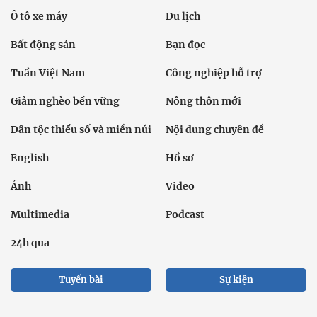
Ô tô xe máy
Du lịch
Bất động sản
Bạn đọc
Tuần Việt Nam
Công nghiệp hỗ trợ
Giảm nghèo bền vững
Nông thôn mới
Dân tộc thiểu số và miền núi
Nội dung chuyên đề
English
Hồ sơ
Ảnh
Video
Multimedia
Podcast
24h qua
Tuyến bài
Sự kiện