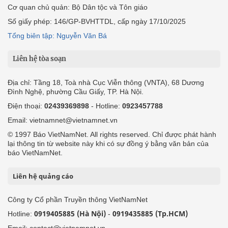
Cơ quan chủ quản: Bộ Dân tộc và Tôn giáo
Số giấy phép: 146/GP-BVHTTDL, cấp ngày 17/10/2025
Tổng biên tập: Nguyễn Văn Bá
Liên hệ tòa soạn
Địa chỉ: Tầng 18, Toà nhà Cục Viễn thông (VNTA), 68 Dương
Đình Nghệ, phường Cầu Giấy, TP. Hà Nội.
Điện thoại:
02439369898
- Hotline:
0923457788
Email: vietnamnet@vietnamnet.vn
© 1997 Báo VietNamNet. All rights reserved. Chỉ được phát hành
lại thông tin từ website này khi có sự đồng ý bằng văn bản của
báo VietNamNet.
Liên hệ quảng cáo
Công ty Cổ phần Truyền thông VietNamNet
0919405885 (Hà Nội)
0919435885 (Tp.HCM)
Hotline:
-
Email: contact@vietnamnet.vn