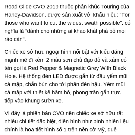
Road Glide CVO 2019 thuộc phân khúc Touring của
Harley-Davidson, được sản xuất với khẩu hiệu: “For
those who want to cut the widest swath possible", có
nghĩa là "dành cho những ai khao khát phá bỏ mọi
rào cản".
Chiếc xe sở hữu ngoại hình nổi bật với kiểu dáng
mạnh mẽ đi kèm 2 màu sơn chủ đạo đỏ và xám có
tên gọi là Red Pepper & Magnetic Grey With Black
Hole. Hệ thống đèn LED được gắn từ đầu yếm mũi
cá mập, chắn bùn cho tới phần đèn hậu. Yếm mũi
cá mập với thiết kế hầm hố, phong trần gắn trực
tiếp vào khung sườn xe.
Vì đây là phiên bản CVO nên chiếc xe sở hữu rất
nhiều chi tiết đặc biệt, điển hình như bình nhiên liệu
chính là họa tiết hình số 1 trên nền cờ Mỹ, quê