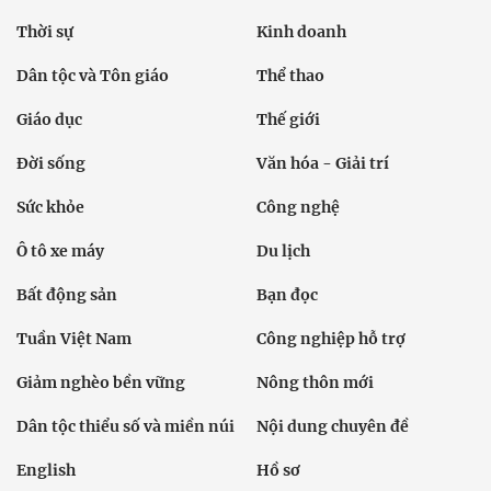
Thời sự
Kinh doanh
Dân tộc và Tôn giáo
Thể thao
Giáo dục
Thế giới
Đời sống
Văn hóa - Giải trí
Sức khỏe
Công nghệ
Ô tô xe máy
Du lịch
Bất động sản
Bạn đọc
Tuần Việt Nam
Công nghiệp hỗ trợ
Giảm nghèo bền vững
Nông thôn mới
Dân tộc thiểu số và miền núi
Nội dung chuyên đề
English
Hồ sơ