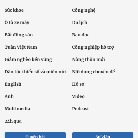
Sức khỏe
Công nghệ
Ô tô xe máy
Du lịch
Bất động sản
Bạn đọc
Tuần Việt Nam
Công nghiệp hỗ trợ
Giảm nghèo bền vững
Nông thôn mới
Dân tộc thiểu số và miền núi
Nội dung chuyên đề
English
Hồ sơ
Ảnh
Video
Multimedia
Podcast
24h qua
Tuyến bài
Sự kiện