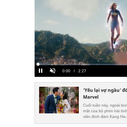
'Yêu lại vợ ngầu' 
Marvel
Cuối tuần này, ngoài bom
mặt của bộ phim hài tìn
viên đình đám Kang Ha-