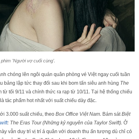
 phim 'Người vợ cuối cùng'.
anh chóng lên ngôi quán quân phòng vé Việt ngay cuối tuần
đầu bảng lập tức thay đổi sau khi bom tấn siêu anh hùng
The
từ tối 9/11 và chính thức ra rạp từ 10/11. Tại hệ thống chiếu
à tác phẩm hot nhất với suất chiếu dày đặc.
ới 3.000 suất chiếu, theo
Box Office Việt Nam
. Bám sát
Biệt
wift
: The Eras Tour (Những kỷ nguyên của Taylor Swift).
Ở
ày vẫn duy trì vị trí á quân với doanh thu ấn tượng dù chỉ có