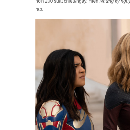
hơn 200 suất chiếu/ngày. Hiện
Những kỷ nguy
rạp.