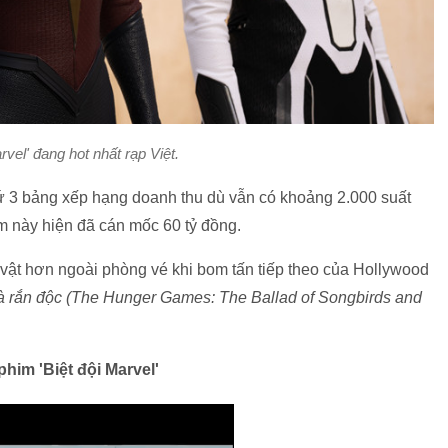
arvel' đang hot nhất rạp Việt.
ứ 3 bảng xếp hạng doanh thu dù vẫn có khoảng 2.000 suất
im này hiện đã cán mốc 60 tỷ đồng.
vật hơn ngoài phòng vé khi bom tấn tiếp theo của Hollywood
và rắn độc (The Hunger Games: The Ballad of Songbirds and
 phim 'Biệt đội Marvel'