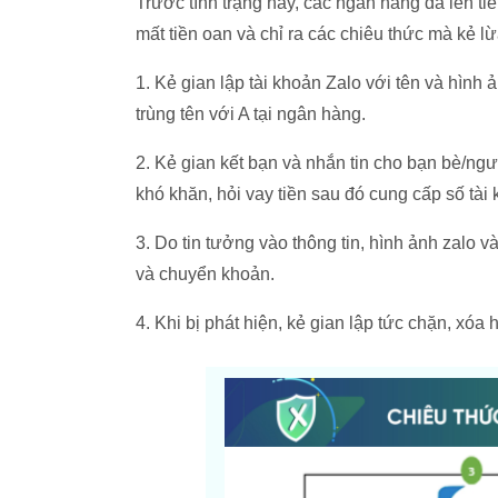
Trước tình trạng này, các ngân hàng đã lên ti
mất tiền oan và chỉ ra các chiêu thức mà kẻ l
1. Kẻ gian lập tài khoản Zalo với tên và hình
trùng tên với A tại ngân hàng.
2. Kẻ gian kết bạn và nhắn tin cho bạn bè/ngườ
khó khăn, hỏi vay tiền sau đó cung cấp số tài 
3. Do tin tưởng vào thông tin, hình ảnh zalo 
và chuyển khoản.
4. Khi bị phát hiện, kẻ gian lập tức chặn, xóa 