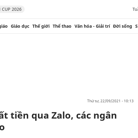
 CUP 2026
Tu
giáo
Giáo dục
Thế giới
Thể thao
Văn hóa - Giải trí
Đời sống
S
thứ tư, 22/09/2021 - 10:13
t tiền qua Zalo, các ngân
áo