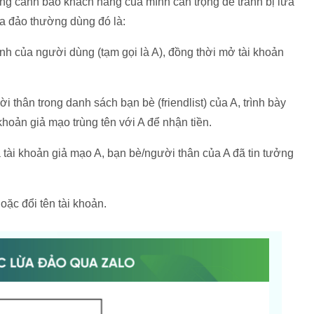
ếng cảnh báo khách hàng của mình cẩn trọng để tránh bị lừa
ừa đảo thường dùng đó là:
 ảnh của người dùng (tạm gọi là A), đồng thời mở tài khoản
i thân trong danh sách bạn bè (friendlist) của A, trình bày
khoản giả mạo trùng tên với A để nhận tiền.
và tài khoản giả mạo A, bạn bè/người thân của A đã tin tưởng
hoặc đổi tên tài khoản.