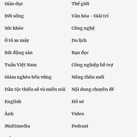
Giáo dục
Thế giới
Đời sống
Văn hóa - Giải trí
Sức khỏe
Công nghệ
Ô tô xe máy
Du lịch
Bất động sản
Bạn đọc
Tuần Việt Nam
Công nghiệp hỗ trợ
Giảm nghèo bền vững
Nông thôn mới
Dân tộc thiểu số và miền núi
Nội dung chuyên đề
English
Hồ sơ
Ảnh
Video
Multimedia
Podcast