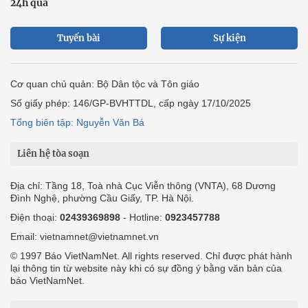
24h qua
Tuyến bài
Sự kiện
Cơ quan chủ quản: Bộ Dân tộc và Tôn giáo
Số giấy phép: 146/GP-BVHTTDL, cấp ngày 17/10/2025
Tổng biên tập: Nguyễn Văn Bá
Liên hệ tòa soạn
Địa chỉ: Tầng 18, Toà nhà Cục Viễn thông (VNTA), 68 Dương
Đình Nghệ, phường Cầu Giấy, TP. Hà Nội.
Điện thoại:
02439369898
- Hotline:
0923457788
Email: vietnamnet@vietnamnet.vn
© 1997 Báo VietNamNet. All rights reserved. Chỉ được phát hành
lại thông tin từ website này khi có sự đồng ý bằng văn bản của
báo VietNamNet.