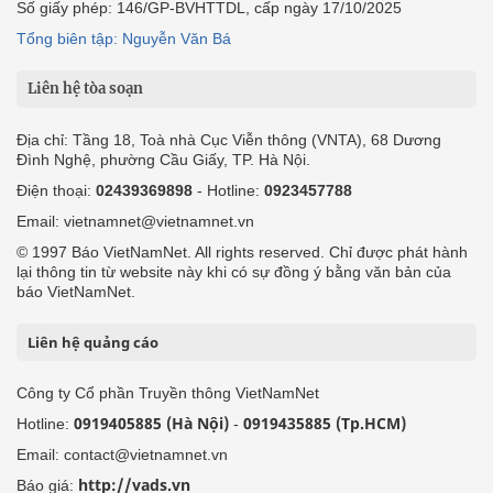
Số giấy phép: 146/GP-BVHTTDL, cấp ngày 17/10/2025
Tổng biên tập: Nguyễn Văn Bá
Liên hệ tòa soạn
Địa chỉ: Tầng 18, Toà nhà Cục Viễn thông (VNTA), 68 Dương
Đình Nghệ, phường Cầu Giấy, TP. Hà Nội.
Điện thoại:
02439369898
- Hotline:
0923457788
Email: vietnamnet@vietnamnet.vn
© 1997 Báo VietNamNet. All rights reserved. Chỉ được phát hành
lại thông tin từ website này khi có sự đồng ý bằng văn bản của
báo VietNamNet.
Liên hệ quảng cáo
Công ty Cổ phần Truyền thông VietNamNet
0919405885 (Hà Nội)
0919435885 (Tp.HCM)
Hotline:
-
Email: contact@vietnamnet.vn
http://vads.vn
Báo giá: