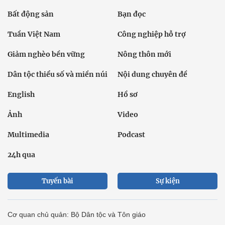
Bất động sản
Bạn đọc
Tuần Việt Nam
Công nghiệp hỗ trợ
Giảm nghèo bền vững
Nông thôn mới
Dân tộc thiểu số và miền núi
Nội dung chuyên đề
English
Hồ sơ
Ảnh
Video
Multimedia
Podcast
24h qua
Tuyến bài
Sự kiện
Cơ quan chủ quản: Bộ Dân tộc và Tôn giáo