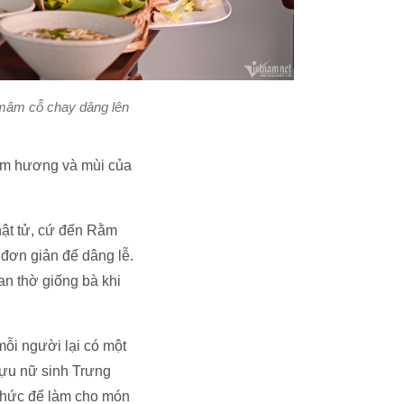
 mâm cỗ chay dâng lên
nấm hương và mùi của
phật tử, cứ đến Rằm
 đơn giản để dâng lễ.
an thờ giống bà khi
mỗi người lại có một
 cựu nữ sinh Trưng
g thức để làm cho món