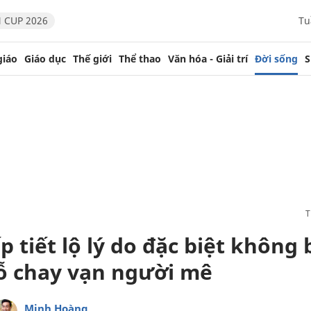
 CUP 2026
Tu
giáo
Giáo dục
Thế giới
Thể thao
Văn hóa - Giải trí
Đời sống
S
 tiết lộ lý do đặc biệt không 
cỗ chay vạn người mê
Minh Hoàng