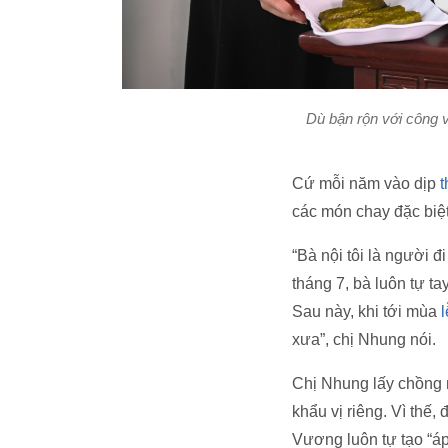
Dù bận rộn với công 
Cứ mỗi năm vào dịp
t
các món chay đặc biệ
“Bà nội tôi là người 
tháng 7, bà luôn tự t
Sau này, khi tới mùa
l
xưa”, chị Nhung nói.
Chị Nhung lấy chồng n
khẩu vị riêng. Vì thế
Vương luôn tự tạo “áp