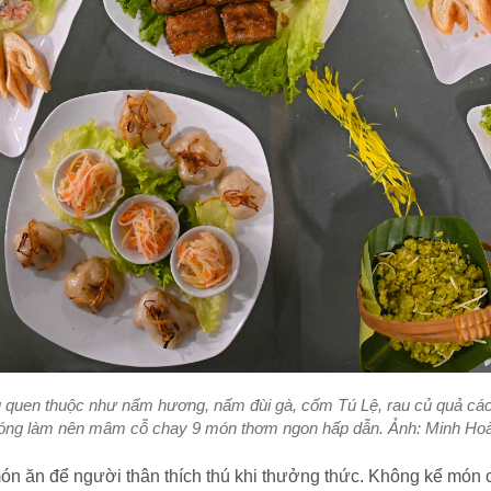
u quen thuộc như nấm hương, nấm đùi gà, cốm Tú Lệ, rau củ quả các
óng làm nên mâm cỗ chay 9 món thơm ngon hấp dẫn. Ảnh: Minh Ho
món ăn để người thân thích thú khi thưởng thức. Không kể món