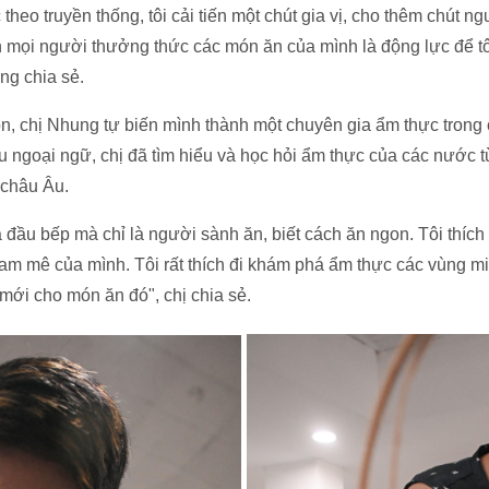
 theo truyền thống, tôi cải tiến một chút gia vị, cho thêm chút n
n mọi người thưởng thức các món ăn của mình là động lực để t
ng chia sẻ.
on, chị Nhung tự biến mình thành một chuyên gia ẩm thực trong
iều ngoại ngữ, chị đã tìm hiểu và học hỏi ẩm thực của các nước
 châu Âu.
à đầu bếp mà chỉ là người sành ăn, biết cách ăn ngon. Tôi thíc
am mê của mình. Tôi rất thích đi khám phá ẩm thực các vùng mi
 mới cho món ăn đó", chị chia sẻ.