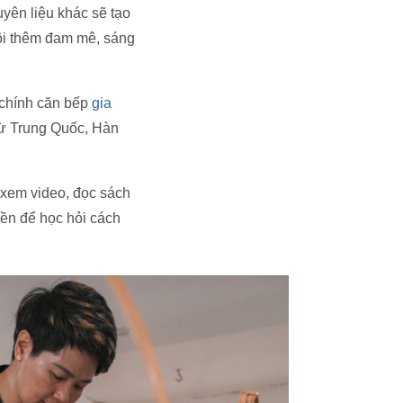
guyên liệu khác sẽ tạo
ôi thêm đam mê, sáng
 chính căn bếp
gia
 từ Trung Quốc, Hàn
h xem video, đọc sách
ền để học hỏi cách