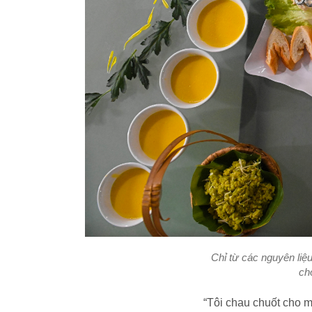
Chỉ từ các nguyên liệ
ch
“Tôi chau chuốt cho 