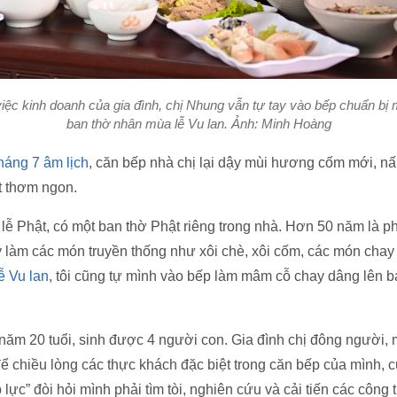
việc kinh doanh của gia đình, chị Nhung vẫn tự tay vào bếp chuẩn bị
ban thờ nhân mùa lễ Vu lan. Ảnh: Minh Hoàng
háng 7 âm lịch
, căn bếp nhà chị lại dậy mùi hương cốm mới, 
t thơm ngon.
đi lễ Phật, có một ban thờ Phật riêng trong nhà. Hơn 50 năm là 
ay làm các món truyền thống như xôi chè, xôi cốm, các món chay
ễ Vu lan
, tôi cũng tự mình vào bếp làm mâm cỗ chay dâng lên b
ăm 20 tuổi, sinh được 4 người con. Gia đình chị đông người, 
, để chiều lòng các thực khách đặc biệt trong căn bếp của mình,
 lực” đòi hỏi mình phải tìm tòi, nghiên cứu và cải tiến các côn