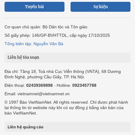
Tuyến bài
Sự kiện
Cơ quan chủ quản: Bộ Dân tộc và Tôn giáo
Số giấy phép: 146/GP-BVHTTDL, cấp ngày 17/10/2025
Tổng biên tập: Nguyễn Văn Bá
Liên hệ tòa soạn
Địa chỉ: Tầng 18, Toà nhà Cục Viễn thông (VNTA), 68 Dương
Đình Nghệ, phường Cầu Giấy, TP. Hà Nội.
Điện thoại:
02439369898
- Hotline:
0923457788
Email: vietnamnet@vietnamnet.vn
© 1997 Báo VietNamNet. All rights reserved. Chỉ được phát hành
lại thông tin từ website này khi có sự đồng ý bằng văn bản của
báo VietNamNet.
Liên hệ quảng cáo